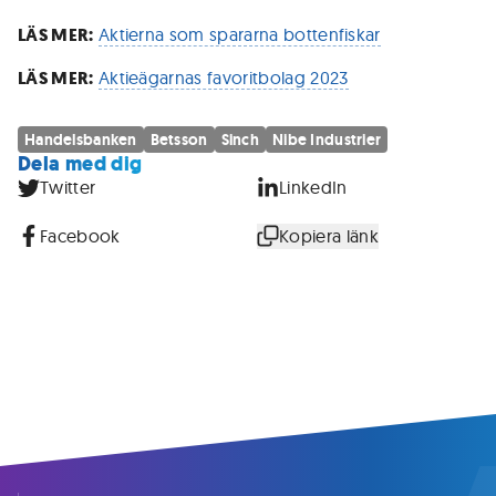
LÄS MER:
Aktierna som spararna bottenfiskar
LÄS MER:
Aktieägarnas favoritbolag 2023
Handelsbanken
Betsson
Sinch
Nibe Industrier
Dela med dig
Twitter
LinkedIn
Facebook
Kopiera länk