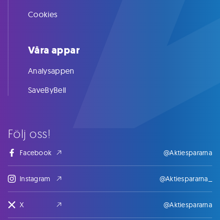
Cookies
Våra appar
Analysappen
SaveByBell
Följ oss!
Facebook
@Aktiespararna
Instagram
@Aktiespararna_
X
@Aktiespararna