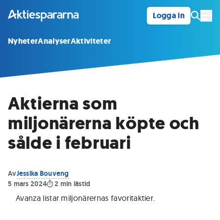
Logga in
Öpp
Nyheter
Analyser
Aktiviteter
Aktierna som
miljonärerna köpte och
sålde i februari
Av
Jessika Bouveng
5 mars 2024
2
min lästid
Avanza listar miljonärernas favoritaktier.