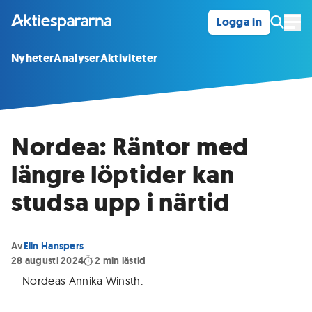
Logga in
Öpp
Nyheter
Analyser
Aktiviteter
Nordea: Räntor med
längre löptider kan
studsa upp i närtid
Av
Elin Hanspers
28 augusti 2024
2
min lästid
Nordeas Annika Winsth
.