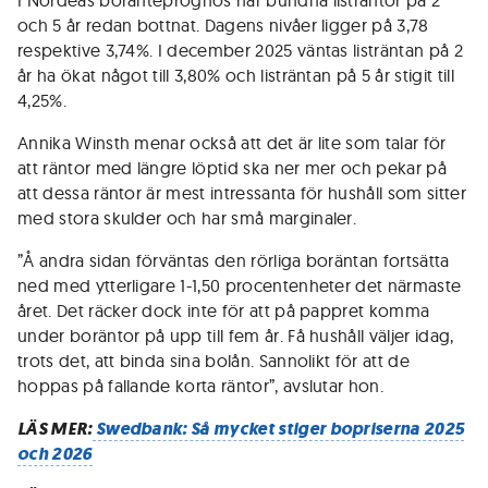
I Nordeas boränteprognos har bundna listräntor på 2
och 5 år redan bottnat. Dagens nivåer ligger på 3,78
respektive 3,74%. I december 2025 väntas listräntan på 2
år ha ökat något till 3,80% och listräntan på 5 år stigit till
4,25%.
Annika Winsth menar också att det är lite som talar för
att räntor med längre löptid ska ner mer och pekar på
att dessa räntor är mest intressanta för hushåll som sitter
med stora skulder och har små marginaler.
”Å andra sidan förväntas den rörliga boräntan fortsätta
ned med ytterligare 1-1,50 procentenheter det närmaste
året. Det räcker dock inte för att på pappret komma
under boräntor på upp till fem år. Få hushåll väljer idag,
trots det, att binda sina bolån. Sannolikt för att de
hoppas på fallande korta räntor”, avslutar hon.
LÄS MER:
Swedbank: Så mycket stiger bopriserna 2025
och 2026