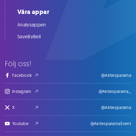
Våra appar
Analysappen
SaveByBell
Följ oss!
Facebook
@Aktiespararna
Instagram
@Aktiespararna_
X
@Aktiespararna
Youtube
@AktiespararnaEvent