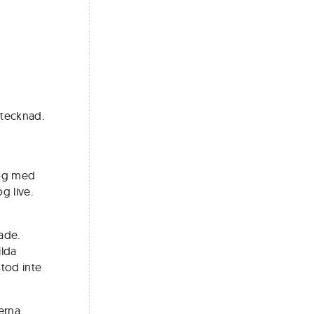
rtecknad.
tog med
g live.
rade.
ilda
stod inte
erna