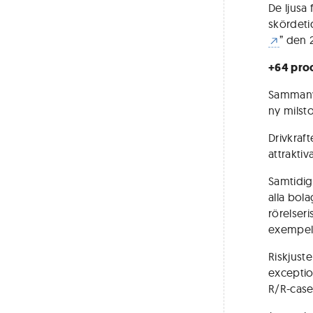
De ljusa 
skördeti
” den 2
+64 pro
Sammanvä
ny milsto
Drivkraft
attrakti
Samtidig
alla bol
rörelseri
exempel 
Riskjuste
exceptio
R/R-case,