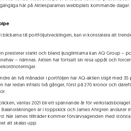
illgängliga här på Aktiespararnas webbplats kommande dagar. 
olpe
 blickarna till portföljutvecklingen, kan vi konstatera att trend
n presterar starkt och bland ljusglimtarna kan AQ Group – po
innehav – nämnas. Aktien har fortsatt sin resa uppåt och forcer
 rekordnoteringar.
mindre än två månader i portföljen har AQ-aktien stigit med 35 
en har redan infriats två gånger, först på 270 kronor och däref
or.
 blicken, väntas 2021 bli ett spännande år för verkstadsbolaget
. Balansräkningen är i toppskick och James Ahrgren ansluter 
d. När James tillträder kommer förvärvsagenden med största
et att skalas upp.