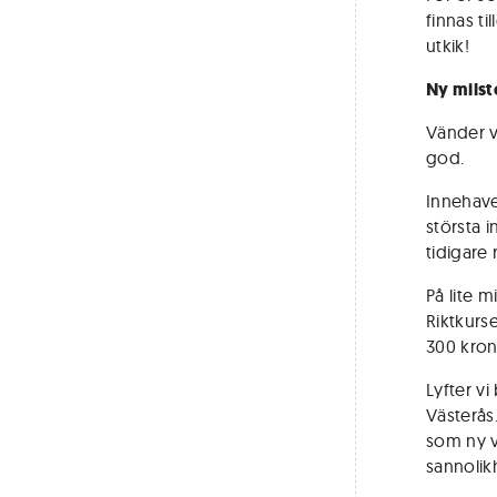
finnas t
utkik!
Ny milst
Vänder vi
god.
Innehave
största 
tidigare
På lite 
Riktkurs
300 kron
Lyfter vi
Västerås
som ny v
sannolikh