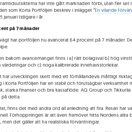
framtidsutsikterna har inte gått marknaden förbi, utan fler ser 
den som Korta Portföljen beskrev i inlägget ”
En vilande förvä
1 januari tidigare i år.
cent på 7 månader
gt har portföljen nu avancerat 64 procent på 7 månader. De
lpe.
en bakom avancemanget finns i a) rätt bolagsval b) hög vinsttill
va värderingar och c) noga kalibrerade innehavsstorlekar.
t har utvecklingen skett med ett förhållandevis måttligt riskt
ag i Korta Portföljen har en stabil och förutsägbar verksamhet
sk, starka finanser och bra kassaflöde. AQ Group och Tikkurila 
på detta.
rat, finns det med andra ord all anledning att fira. Resan har va
nell. Förhoppningen är att även framöver hitta Nordens allra 
 men det gäller att ha realistiska förväntningar.