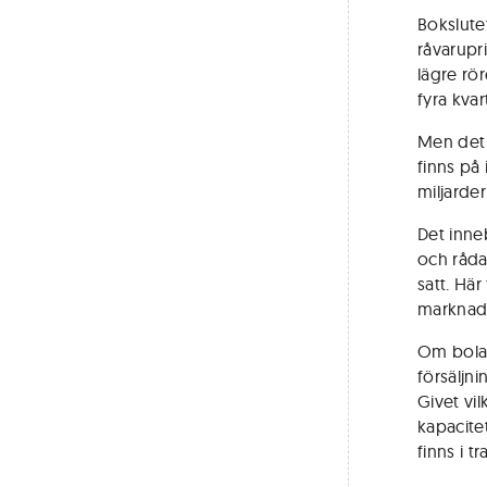
Bokslute
råvarupr
lägre rö
fyra kva
Men det 
finns på 
miljarde
Det inneb
och råda
satt. Hä
marknads
Om bolage
försäljni
Givet vi
kapacitet
finns i 