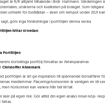
get är R/R alltjämt tilltalande i Brdr. Hartmann. Värderingen ä
potentialen, utsikterna och kvaliteten på bolaget. Som tidigare
ktien utmärkt för byrålådan – även om tempot under 2021 kan 
sagt, görs inga förändringar i portföljen denna vecka.
tföljen hittar ni nedan
a Portföljen
arens kortsiktiga portfölj förvaltas av Aktiespararnas
er
Christoffer Ahnemark
.
d portföljen är att ge inspiration till spännande börsaffärer fö
rarnas medlemmar. Placeringshorisonten är vanligen en till se
men horisonten kan variera från fall till fall.
el sker på egen risk. Gör alltid din egen analys innan köp- res
 fattas.