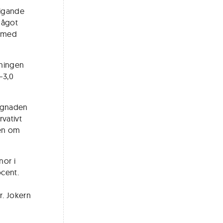
tigande
något
 (med
dningen
–3,0
yggnaden
vativt
ven om
nor i
ocent.
r. Jokern