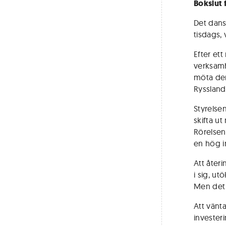
Bokslut 
Det dans
tisdags,
Efter ett
verksamh
möta den
Ryssland
Styrelsen 
skifta ut
Rörelsen
en hög i
Att åter
i sig, ut
Men det 
Att vänt
investeri