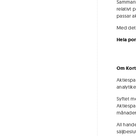
Sammanta
relativt 
passar a
Med det 
Hela por
Om Kort
Aktiespar
analytik
Syftet me
Aktiespa
månader, 
All hand
säljbeslut