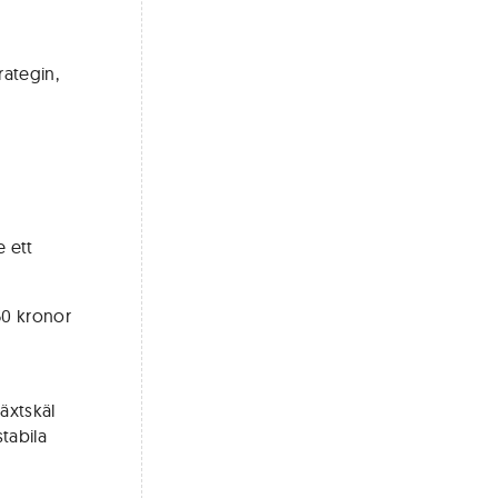
rategin,
e ett
50 kronor
växtskäl
tabila