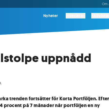
Om A
Nyheter
Investera
Aktivitete
lstolpe uppnådd
n
.
rka trenden fortsätter för Korta Portföljen. Efter
 64 procent på 7 månader når portföljen en ny