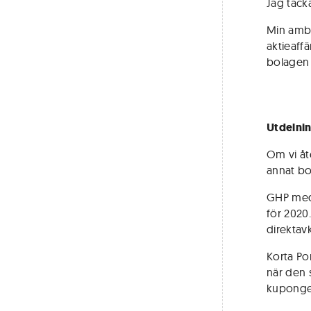
Jag tacka
Min ambit
aktieaffä
bolagen 
Utdelni
Om vi åt
annat bo
GHP medd
för 2020
direktav
Korta Por
när den s
kuponger