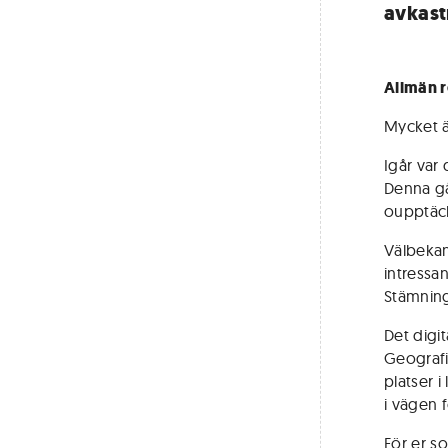
avkast
Allmän r
Mycket ä
Igår var
Denna gå
oupptäck
Välbeka
intressa
Stämnin
Det digit
Geografi
platser 
i vägen f
För er s