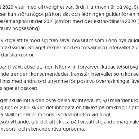
t 2020 visar med all tydlighet vart Brdr. Hartmann är på väg. S
iser kan störa något på kort sikt och ledningen guidar för en 
relsemarginal under 2021 jämfört med det extraordinära 2020
rtal av högsäsong).
viktiga att ta med sig från såväl bokslutet som i den nya gui
intäktssidan. Bolaget räknar med en försäljning i intervallet 2,7
r danska kronor.
är tillväxt, absolut, men lyfter vi in förvärven, kapacitetsutb
nde trender i konsumentledet, framstår intervallet som konser
r finns med andra ord utrymme för positiva överraskningar, ä
läget är osäkert.
t skulle infria den övre delen av intervallet, 3,0 miljarder kro
ng under 2021, skulle det innebära en tillväxt på omkring 17 pr
lka skalfördelar som finns i verksamheten vid högt
sutnyttjande, går det att skissa på fortsatt stigande marginale
transport- och skenande råvarupriserna.