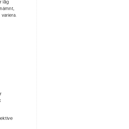
r låg
 nämnt,
variera.
r
x
pektive