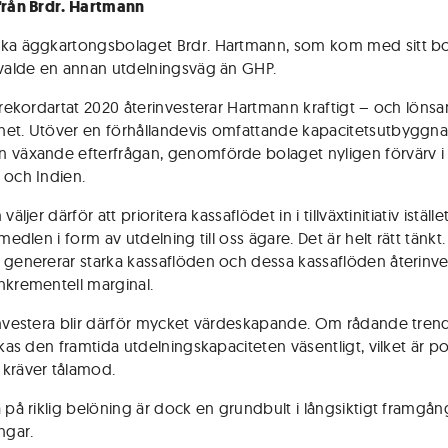
från Brdr. Hartmann
ka äggkartongsbolaget Brdr. Hartmann, som kom med sitt bok
 valde en annan utdelningsväg än GHP.
 rekordartat 2020 återinvesterar Hartmann kraftigt – och lönsam
et. Utöver en förhållandevis omfattande kapacitetsutbyggnad
 växande efterfrågan, genomförde bolaget nyligen förvärv i
 och Indien.
väljer därför att prioritera kassaflödet in i tillväxtinitiativ istället
 medlen i form av utdelning till oss ägare. Det är helt rätt tänkt.
 genererar starka kassaflöden och dessa kassaflöden återinvest
nkrementell marginal.
investera blir därför mycket värdeskapande. Om rådande trend
ökas den framtida utdelningskapaciteten väsentligt, vilket är pos
kräver tålamod.
a på riklig belöning är dock en grundbult i långsiktigt framgån
ngar.