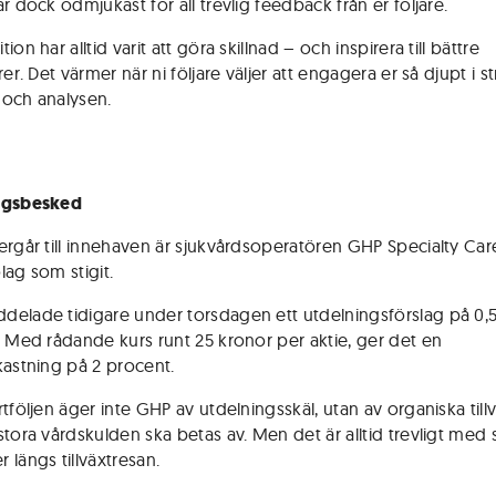
r dock ödmjukast för all trevlig feedback från er följare.
ion har alltid varit att göra skillnad – och inspirera till bättre
rer. Det värmer när ni följare väljer att engagera er så djupt i st
och analysen.
ngsbesked
ergår till innehaven är sjukvårdsoperatören GHP Specialty Car
lag som stigit.
elade tidigare under torsdagen ett utdelningsförslag på 0,
. Med rådande kurs runt 25 kronor per aktie, ger det en
kastning på 2 procent.
tföljen äger inte GHP av utdelningsskäl, utan av organiska till
tora vårdskulden ska betas av. Men det är alltid trevligt med s
 längs tillväxtresan.