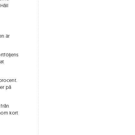
Håll
en är
rtföljens
at
procent.
ter på
 från
inom kort