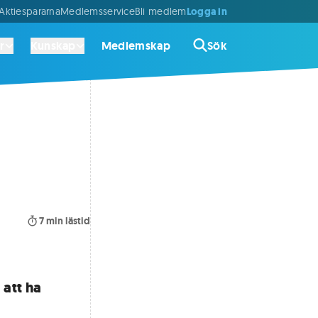
Logga in
ktiespararna
Medlemsservice
Bli medlem
r
Kunskap
Medlemskap
Sök
7
min lästid
 att ha