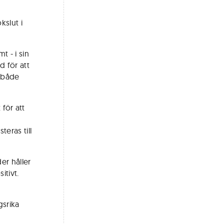
slut i
t - i sin
 för att
 både
 för att
eras till
er håller
itivt.
gsrika