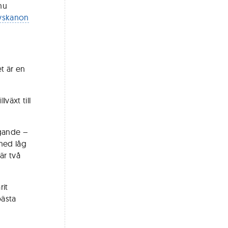
nu
rvskanon
t är en
växt till
agande –
 med låg
är två
rit
bästa