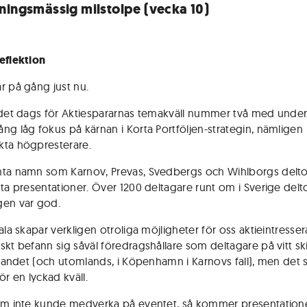
ningsmässig milstolpe (vecka 10)
eflektion
r på gång just nu.
 det dags för Aktiespararnas temakväll nummer två med unde
ng låg fokus på kärnan i Korta Portföljen-strategin, nämligen
ta högpresterare.
nta namn som Karnov, Prevas, Svedbergs och Wihlborgs del
nta presentationer. Över 1200 deltagare runt om i Sverige delto
gen var god.
ala skapar verkligen otroliga möjligheter för oss aktieintresse
skt befann sig såväl föredragshållare som deltagare på vitt sk
i landet (och utomlands, i Köpenhamn i Karnovs fall), men det 
ör en lyckad kväll.
om inte kunde medverka på eventet, så kommer presentation