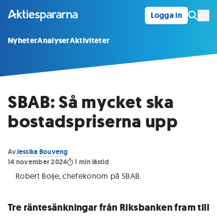
Logga in
Öpp
Nyheter
Analyser
Aktiviteter
SBAB: Så mycket ska
bostadspriserna upp
Av
Jessika Bouveng
14 november 2024
1
min lästid
Robert Boije, chefekonom på SBAB
.
Tre räntesänkningar från Riksbanken fram till