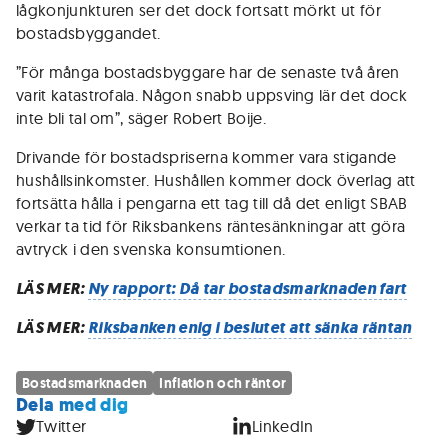
lågkonjunkturen ser det dock fortsatt mörkt ut för
bostadsbyggandet.
”För många bostadsbyggare har de senaste två åren
varit katastrofala. Någon snabb uppsving lär det dock
inte bli tal om”, säger Robert Boije.
Drivande för bostadspriserna kommer vara stigande
hushållsinkomster. Hushållen kommer dock överlag att
fortsätta hålla i pengarna ett tag till då det enligt SBAB
verkar ta tid för Riksbankens räntesänkningar att göra
avtryck i den svenska konsumtionen.
LÄS MER:
Ny rapport: Då tar bostadsmarknaden fart
LÄS MER:
Riksbanken enig i beslutet att sänka räntan
Bostadsmarknaden
Inflation och räntor
Dela med dig
Twitter
LinkedIn