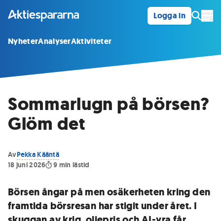
Logga in
Öpp
Nyheter
Analyser
Aktiviteter
Sommarlugn på börsen?
Glöm det
Av
Pekka Kääntä
18 juni 2026
9
min lästid
Börsen ångar på men osäkerheten kring den
framtida börsresan har stigit under året. I
skuggan av krig, oljepris och AI-yra får