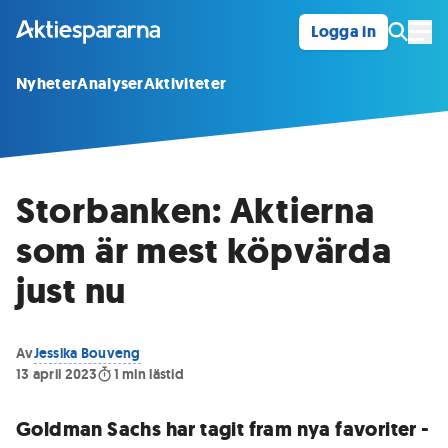
Logga in
Öpp
Nyheter
Analyser
Aktiviteter
Storbanken: Aktierna
som är mest köpvärda
just nu
Av
Jessika Bouveng
13 april 2023
1
min lästid
Goldman Sachs har tagit fram nya favoriter -