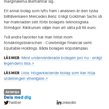
marginalerna återhämtar sig.
Ett annat bolag som lyfts fram i analysen är den tyska
billtillverkaren Mercedes Benz. Enligt Goldman Sachs så
har marknaden sett förbi bolagets teknologiska
förmågor. Riktkursen väljer man att sätta på 96 euro.
Två andra favoriter har man hittat inom
försäkringsbranschen - Corebridge Financial samt
Equitable Holdings. Båda bolagen köpstämplas.
LÄS MER
:
Mest undervärderade bolagen just nu - enligt
legendens lista
LÄS MER
:
Lista: Högavkastande bolag som kan höja
utdelningen ytterligare
Aktietips
Dela med dig
Twitter
LinkedIn