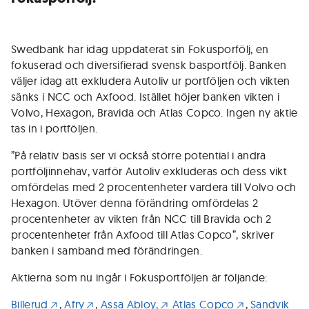
Swedbank har idag uppdaterat sin Fokusporfölj, en
fokuserad och diversifierad svensk basportfölj. Banken
väljer idag att exkludera Autoliv ur portföljen och vikten
sänks i NCC och Axfood. Istället höjer banken vikten i
Volvo, Hexagon, Bravida och Atlas Copco. Ingen ny aktie
tas in i portföljen.
”På relativ basis ser vi också större potential i andra
portföljinnehav, varför Autoliv exkluderas och dess vikt
omfördelas med 2 procentenheter vardera till Volvo och
Hexagon. Utöver denna förändring omfördelas 2
procentenheter av vikten från NCC till Bravida och 2
procentenheter från Axfood till Atlas Copco”, skriver
banken i samband med förändringen.
Aktierna som nu ingår i Fokusportföljen är följande:
Billerud
,
Afry
,
Assa Abloy,
Atlas Copco
,
Sandvik