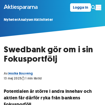
Logga in
Öpp
Nyheter
Analyser
Aktiviteter
Swedbank gör om i sin
Fokusportfölj
Av
Jessika Bouveng
13 maj 2025
1
min lästid
Potentialen är större i andra innehav och
aktien får därför ryka från bankens
Fokusporfölj.