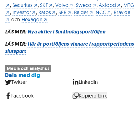
,
Securitas
,
SKF
,
Volvo
,
Sweco
,
Axfood
,
MTG
,
Investor
,
Ratos
,
SEB
,
Balder
,
NCC
,
Bravida
och
Hexagon
.
LÄS MER:
Nya aktier i Småbolagsportföljen
LÄS MER:
Här är portföljens vinnare i rapportperiodens
slutspurt
Media och analyshus
Dela med dig
Twitter
LinkedIn
Facebook
Kopiera länk