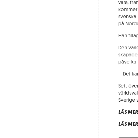
vara, fra
kommer i 
svenska 
på Nordea
Han tillä
Den värl
skapades
påverka 
– Det ka
Sett över
världsva
Sverige 
LÄS MER
LÄS MER