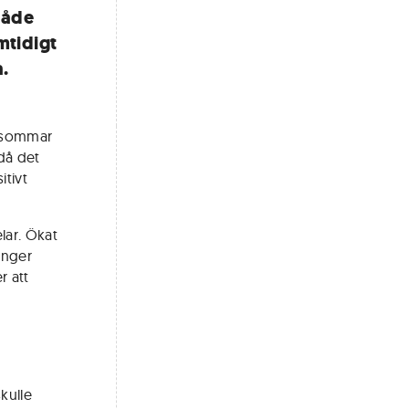
 både
mtidigt
.
i sommar
 då det
itivt
lar. Ökat
anger
r att
kulle