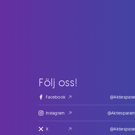
Följ oss!
Facebook
@Aktiespara
Instagram
@Aktiesparar
X
@Aktiespara