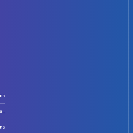
rna
na_
rna