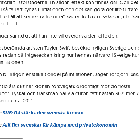
mförallt i storstäderna. En sådan effekt kan finnas där. Och det
så fall att synas i inflationen och det kan göra det lite tuffare
hushåll att semestra hemma”, säger Torbjörn Isaksson, chefsan
, till TT.
gger samtdigt att han inte vill överdriva den effekten.
dsberömda artisten Taylor Swift besökte nyligen Sverige och 
 redan då frågetecken kring hur hennes närvaro i Sverige k
inflationen.
n bli någon enstaka tiondel på inflationen, säger Torbjörn Isak
 tio års sikt har kronan försvagats ordentligt mot de flesta
lutor. Tyskar och fransmän har via euron fått nästan 30% mer k
sedan maj 2014.
:
SHB: Då stärks den svenska kronan
:
Allt fler svenskar får kämpa med privatekonomin