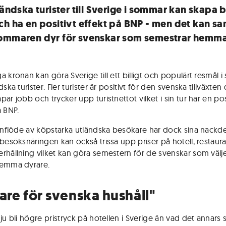
tländska turister till Sverige i sommar kan skapa
ch ha en positivt effekt på BNP - men det kan sa
ommaren dyr för svenskar som semestrar hemma
a kronan kan göra Sverige till ett billigt och populärt resmål 
dska turister. Fler turister är positivt för den svenska tillväxten
ar jobb och trycker upp turistnettot vilket i sin tur har en pos
å BNP.
 inflöde av köpstarka utländska besökare har dock sina nackde
 besöksnäringen kan också trissa upp priser på hotell, restaur
rhållning vilket kan göra semestern för de svenskar som välje
hemma dyrare.
fare för svenska hushåll"
ju bli högre pristryck på hotellen i Sverige än vad det annars s