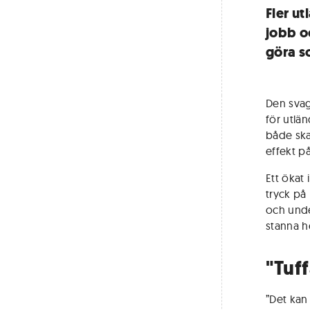
Fler u
jobb o
göra s
Den svag
för utlän
både skap
effekt p
Ett ökat
tryck på
och unde
stanna 
"Tuf
”Det kan 