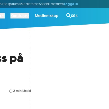
Logga in
ktiespararna
Medlemsservice
Bli medlem
r
Kunskap
Medlemskap
Sök
ss på
2
min lästid