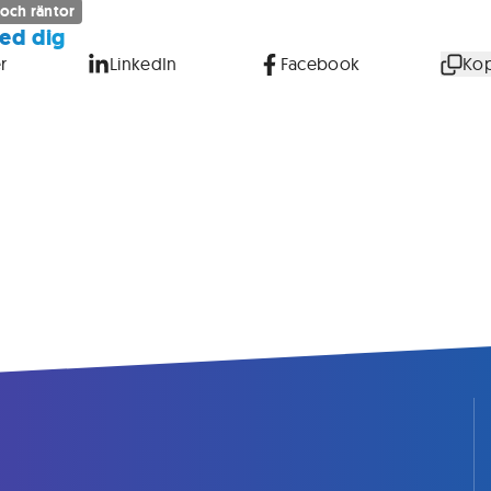
 och räntor
ed dig
r
LinkedIn
Facebook
Kop