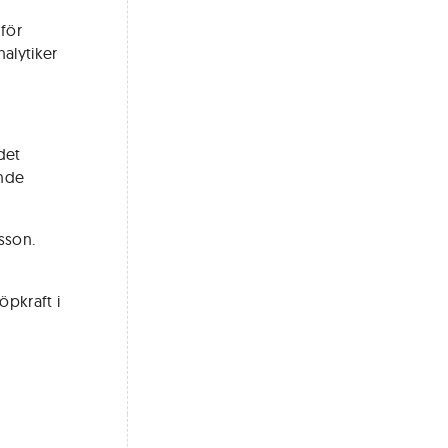
 för
alytiker
det
unde
sson.
öpkraft i