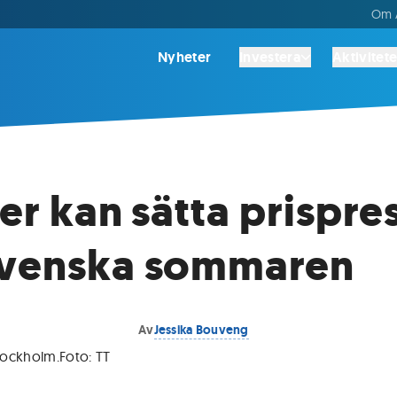
Om A
Nyheter
Investera
Aktivitete
ter kan sätta prispre
svenska sommaren
Av
Jessika Bouveng
tockholm
.
Foto:
TT