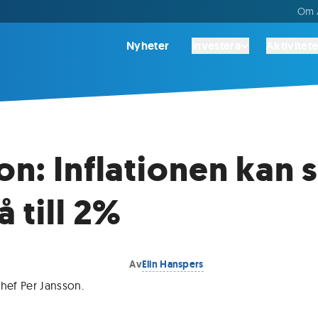
Om A
Nyheter
Investera
Aktivitete
on: Inflationen kan 
å till 2%
Av
Elin Hanspers
chef Per Jansson
.