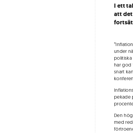
I ett 
att det
fortsä
”Inflatio
under nä
politiska
har god t
snart kan
konfere
Inflatio
pekade på
procente
Den höga
med reda
förtroend