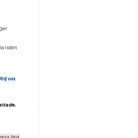
äger
la tiden
följ oss
attade.
iera länk