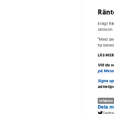
Ränt
Enligt R
Jansson 
”Med det
ha bered
LÄS MER
Vill du 
på Mess
Signa up
aktietip
Inflation
Dela m
Twitte