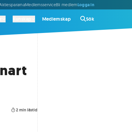
Logga in
ktiespararna
Medlemsservice
Bli medlem
r
Kunskap
Medlemskap
Sök
snart
2
min lästid