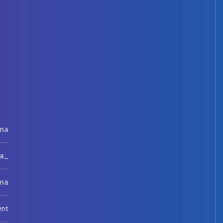
rna
na_
rna
ent