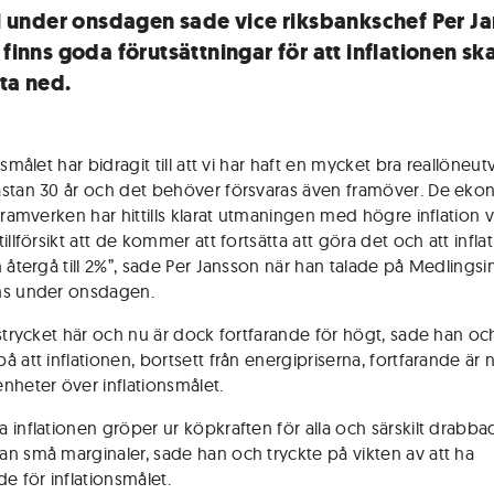
tal under onsdagen sade vice riksbankschef Per J
 finns goda förutsättningar för att inflationen sk
tta ned.
nsmålet har bidragit till att vi har haft en mycket bra reallöneut
stan 30 år och det behöver försvaras även framöver. De eko
 ramverken har hittills klarat utmaningen med högre inflation v
illförsikt att de kommer att fortsätta att göra det och att infla
 återgå till 2%”, sade Per Jansson när han talade på Medlingsin
ns under onsdagen.
nstrycket här och nu är dock fortfarande för högt, sade han oc
 att inflationen, bortsett från energipriserna, fortfarande är 
nheter över inflationsmålet.
 inflationen gröper ur köpkraften för alla och särskilt drabba
n små marginaler, sade han och tryckte på vikten av att ha
e för inflationsmålet.