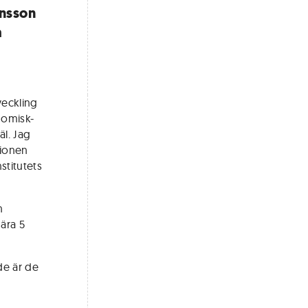
ansson
a
veckling
nomisk-
äl. Jag
tionen
stitutets
h
nära 5
de är de