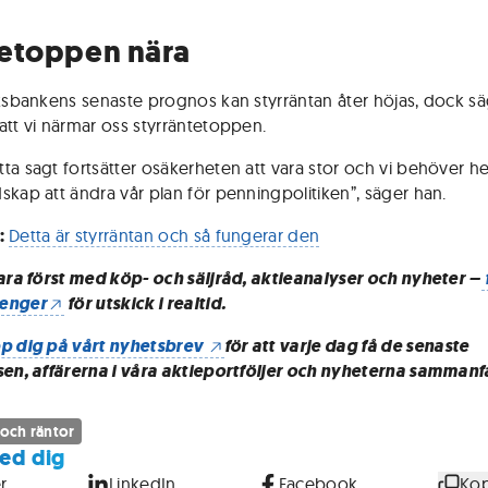
etoppen nära
iksbankens senaste prognos kan styrräntan åter höjas, dock s
att vi närmar oss styrräntetoppen.
ta sagt fortsätter osäkerheten att vara stor och vi behöver he
skap att ändra vår plan för penningpolitiken”, säger han.
:
Detta är styrräntan och så fungerar den
vara först med köp- och säljråd, aktieanalyser och nyheter –
enger
för utskick i realtid.
p dig på vårt nyhetsbrev
för att varje dag få de senaste
sen, affärerna i våra aktieportföljer och nyheterna sammanf
 och räntor
ed dig
r
LinkedIn
Facebook
Kop