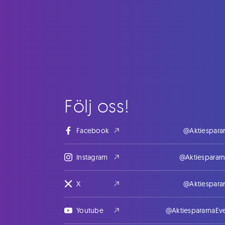
Följ oss!
Facebook
@Aktiespara
Instagram
@Aktiesparar
X
@Aktiespara
Youtube
@AktiespararnaEv