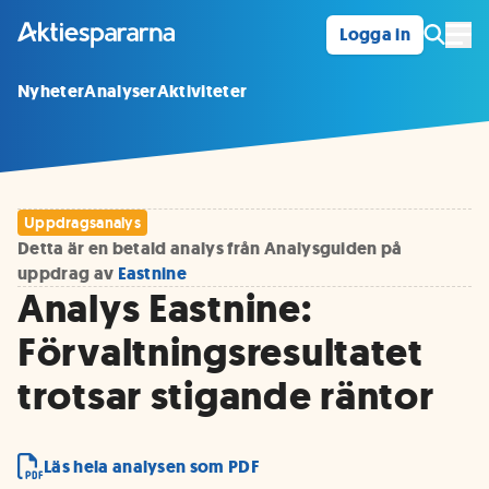
Logga in
Öpp
Nyheter
Analyser
Aktiviteter
Uppdragsanalys
Detta är en betald analys från Analysguiden på
uppdrag av
Eastnine
Analys Eastnine:
Förvaltningsresultatet
trotsar stigande räntor
Läs hela analysen som PDF