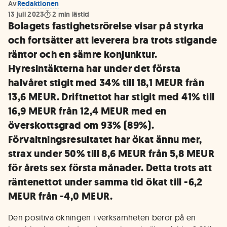
Av
Redaktionen
13 juli 2023
2
min lästid
Bolagets fastighetsrörelse visar på styrka
och fortsätter att leverera bra trots stigande
räntor och en sämre konjunktur.
Hyresintäkterna har under det första
halvåret stigit med 34% till 18,1 MEUR från
13,6 MEUR. Driftnettot har stigit med 41% till
16,9 MEUR från 12,4 MEUR med en
överskottsgrad om 93% (89%).
Förvaltningsresultatet har ökat ännu mer,
strax under 50% till 8,6 MEUR från 5,8 MEUR
för årets sex första månader. Detta trots att
räntenettot under samma tid ökat till -6,2
MEUR från -4,0 MEUR.
Den positiva ökningen i verksamheten beror på en