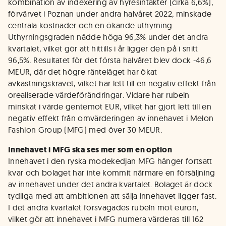
kombination av indexering av hyresintäkter (cirka 6,6%),
förvärvet i Poznan under andra halvåret 2022, minskade
centrala kostnader och en ökande uthyrning.
Uthyrningsgraden nådde höga 96,3% under det andra
kvartalet, vilket gör att hittills i år ligger den på i snitt
96,5%. Resultatet för det första halvåret blev dock -46,6
MEUR, där det högre ränteläget har ökat
avkastningskravet, vilket har lett till en negativ effekt från
orealiserade värdeförändringar. Vidare har rubeln
minskat i värde gentemot EUR, vilket har gjort lett till en
negativ effekt från omvärderingen av innehavet i Melon
Fashion Group (MFG) med över 30 MEUR.
Innehavet i MFG ska ses mer som en option
Innehavet i den ryska modekedjan MFG hänger fortsatt
kvar och bolaget har inte kommit närmare en försäljning
av innehavet under det andra kvartalet. Bolaget är dock
tydliga med att ambitionen att sälja innehavet ligger fast.
I det andra kvartalet försvagades rubeln mot euron,
vilket gör att innehavet i MFG numera värderas till 162