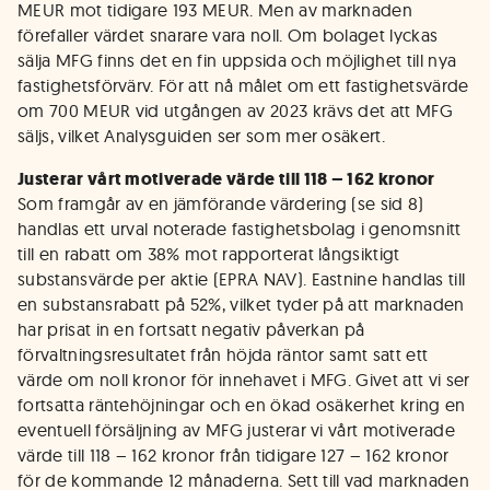
MEUR mot tidigare 193 MEUR. Men av marknaden
förefaller värdet snarare vara noll. Om bolaget lyckas
sälja MFG finns det en fin uppsida och möjlighet till nya
fastighetsförvärv. För att nå målet om ett fastighetsvärde
om 700 MEUR vid utgången av 2023 krävs det att MFG
säljs, vilket Analysguiden ser som mer osäkert.
Justerar vårt motiverade värde till 118 – 162 kronor
Som framgår av en jämförande värdering (se sid 8)
handlas ett urval noterade fastighetsbolag i genomsnitt
till en rabatt om 38% mot rapporterat långsiktigt
substansvärde per aktie (EPRA NAV). Eastnine handlas till
en substansrabatt på 52%, vilket tyder på att marknaden
har prisat in en fortsatt negativ påverkan på
förvaltningsresultatet från höjda räntor samt satt ett
värde om noll kronor för innehavet i MFG. Givet att vi ser
fortsatta räntehöjningar och en ökad osäkerhet kring en
eventuell försäljning av MFG justerar vi vårt motiverade
värde till 118 – 162 kronor från tidigare 127 – 162 kronor
för de kommande 12 månaderna. Sett till vad marknaden