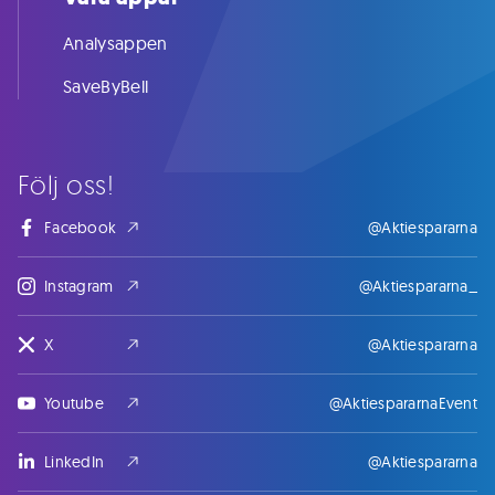
Analysappen
SaveByBell
Följ oss!
Facebook
@Aktiespararna
Instagram
@Aktiespararna_
X
@Aktiespararna
Youtube
@AktiespararnaEvent
LinkedIn
@Aktiespararna