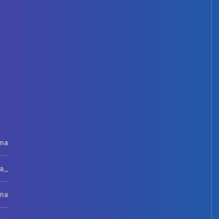
rna
na_
rna