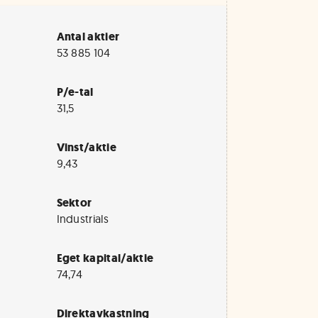
Antal aktier
53 885 104
P/e-tal
31,5
Vinst/aktie
9,43
Sektor
Industrials
Eget kapital/aktie
74,74
Direktavkastning