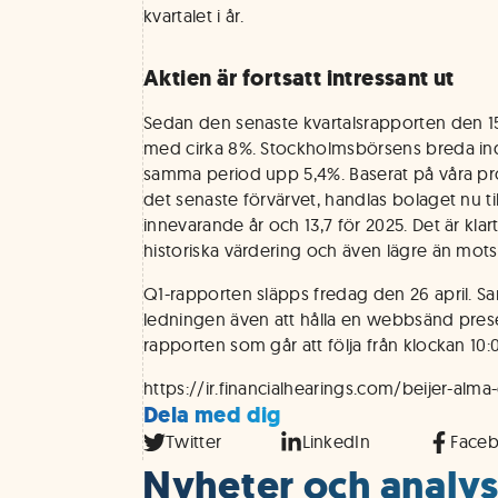
kvartalet i år.
Aktien är fortsatt intressant ut
Sedan den senaste kvartalsrapporten den 15 f
med cirka 8%. Stockholmsbörsens breda in
samma period upp 5,4%. Baserat på våra pr
det senaste förvärvet, handlas bolaget nu ti
innevarande år och 13,7 för 2025. Det är klar
historiska värdering och även lägre än mot
Q1-rapporten släpps fredag den 26 april.
ledningen även att hålla en webbsänd prese
rapporten som går att följa från klockan 10:
https://ir.financialhearings.com/beijer-alma
Dela med dig
Twitter
LinkedIn
Face
Nyheter och analyse