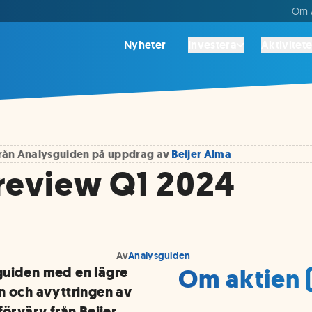
Om A
Nyheter
Investera
Aktivitete
 från Analysguiden på uppdrag av
Beijer Alma
Preview Q1 2024
Av
Analysguiden
Om aktien 
guiden med en lägre
n och avyttringen av
förvärv från Beijer