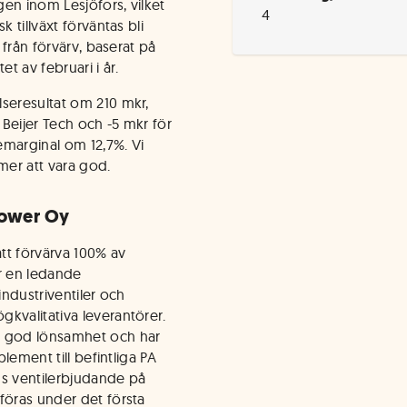
gen inom Lesjöfors, vilket
4
 tillväxt förväntas bli
 från förvärv, baserat på
t av februari i år.
lseresultat om 210 mkr,
 Beijer Tech och -5 mkr för
semarginal om 12,7%. Vi
mer att vara god.
Power Oy
att förvärva 100% av
är en ledande
industriventiler och
kvalitativa leverantörer.
d god lönsamhet och har
plement till befintliga PA
ns ventilerbjudande på
föras under det första