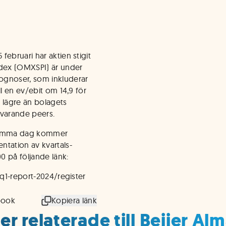
ebruari har aktien stigit
dex (OMXSPI) är under
ognoser, som inkluderar
ll en ev/ebit om 14,9 för
t lägre än bolagets
svarande peers.
 Samma dag kommer
ntation av kvartals-
00 på följande länk:
-q1-report-2024/register
book
Kopiera länk
r relaterade till Beijer Al