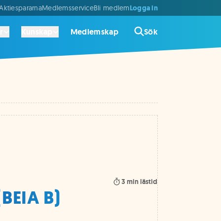
Logga in
ktiespararna
Medlemsservice
Bli medlem
r
Kunskap
Medlemskap
Sök
3
min lästid
(BEIA B)