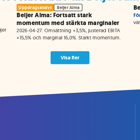
Be
Uppdragsanalys
Beijer Alma
Beijer Alma: Fortsatt stark
Fö
momentum med stärkta marginaler
vä
er 
2026-04-27: Omsättning +3,5%, justerad EBITA 
+15,5% och marginal 16,0%. Starkt momentum.
Visa fler