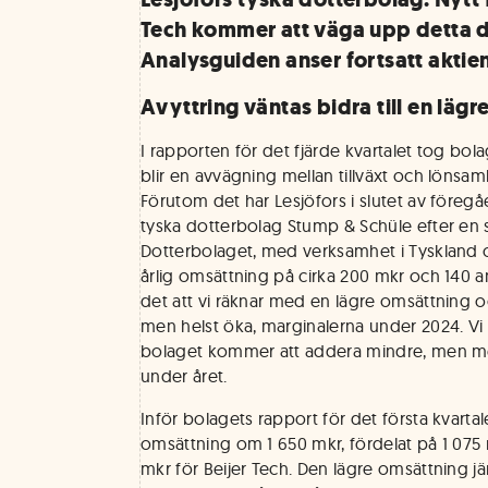
Tech kommer att väga upp detta de
Analysguiden anser fortsatt aktien
Avyttring väntas bidra till en läg
I rapporten för det fjärde kvartalet tog b
blir en avvägning mellan tillväxt och lönsa
Förutom det har Lesjöfors i slutet av föregåe
tyska dotterbolag Stump & Schüle efter en s
Dotterbolaget, med verksamhet i Tyskland 
årlig omsättning på cirka 200 mkr och 140 
det att vi räknar med en lägre omsättning oc
men helst öka, marginalerna under 2024. Vi
bolaget kommer att addera mindre, men mer
under året.
Inför bolagets rapport för det första kvartal
omsättning om 1 650 mkr, fördelat på 1 075 
mkr för Beijer Tech. Den lägre omsättning j