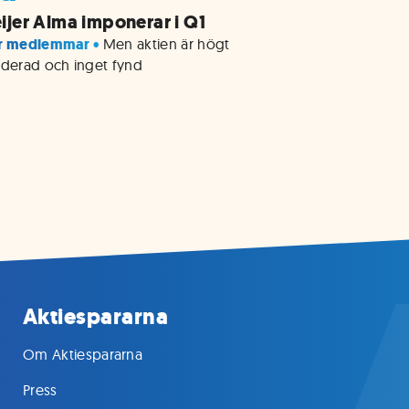
ijer Alma imponerar i Q1
r medlemmar • 
Men aktien är högt 
rderad och inget fynd
Aktiespararna
Om Aktiespararna
Press