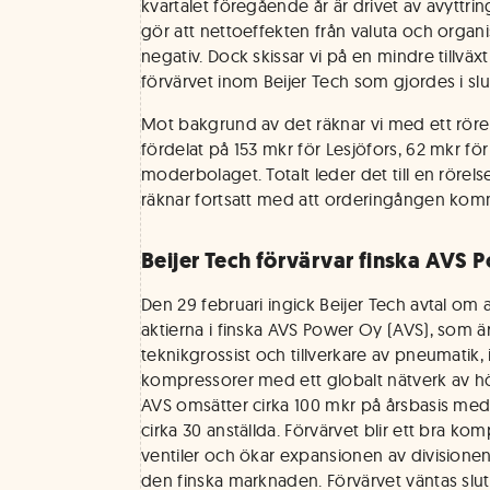
kvartalet föregående år är drivet av avyttrin
gör att nettoeffekten från valuta och organisk
negativ. Dock skissar vi på en mindre tillväxt
förvärvet inom Beijer Tech som gjordes i slute
Mot bakgrund av det räknar vi med ett röre
fördelat på 153 mkr för Lesjöfors, 62 mkr för
moderbolaget. Totalt leder det till en rörel
räknar fortsatt med att orderingången kom
Beijer Tech förvärvar finska AVS 
Den 29 februari ingick Beijer Tech avtal om 
aktierna i finska AVS Power Oy (AVS), som 
teknikgrossist och tillverkare av pneumatik, 
kompressorer med ett globalt nätverk av hög
AVS omsätter cirka 100 mkr på årsbasis me
cirka 30 anställda. Förvärvet blir ett bra kom
ventiler och ökar expansionen av divisione
den finska marknaden. Förvärvet väntas slut