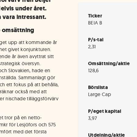
lvis under året.
Ticker
 vara intressant.
BEIA B
re omsättning
P/s-tal
olaget upp att kommande år
2,31
mhet givet konjunkturen.
nde år även avyttrat sitt
trategisk översyn.
Omsättning/aktie
och Slovakien, hade en
128,6
anställda. Sammanlagt gör
h ett fokus på att behålla,
Börslista
 räknar också med att
Large Cap
 nischade tilläggsförvärv
P/eget kapital
et tror på en netto-
3,97
mkr för Lesjöfors och 575
ämfört med det första
Utdelning/aktie