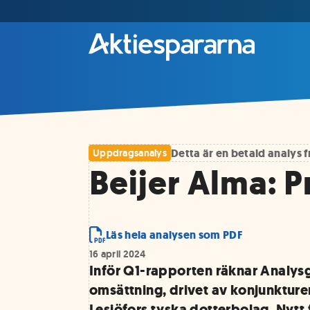
Detta är en betald analys
Uppdragsanalys
Beijer Alma: 
Läs hela analysen som PDF
16 april 2024
Inför Q1-rapporten räknar Analys
omsättning, drivet av konjunkture
Lesjöfors tyska dotterbolag. Nytt 