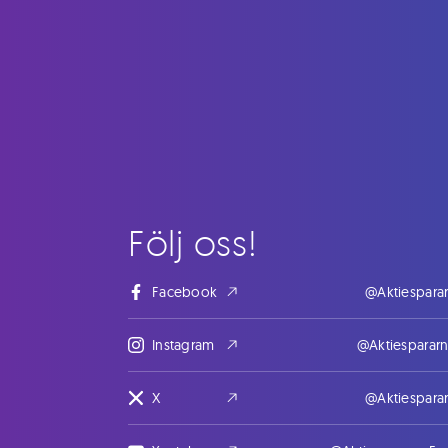
Följ oss!
Facebook
@Aktiespara
Instagram
@Aktiesparar
X
@Aktiespara