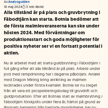
Av
Analysguiden
16 maj 2024
3
min lästid
Alla tillstånd är på plats och gruvbrytning i
Fäbodtjärn kan starta. Botnia bedömer att
de första malmleveranserna kan ske under
hösten 2024. Med förväntningar om
produktionsstart och goda möjligheter för
positiva nyheter ser vi en fortsatt potential i
aktien.
Nu är arbetet med att starta guldbrytning i Fäbodtjärn i
full gång efter att alla tillstånd är på plats. Arbete under
jord med rampdrivning har i dagarna påbörjats. Avtalet
med Dragon Mining kring anrikning av malmen
tecknades under första kvartalet. Botnia tar nu steget
från att vara ett prospekteringsbolag till gruvdrift och
guldproduktion. Efter att Botnias start av malmbrytning i
Fäbodtjärn förskjutits under flera år, främst på grund av
långsam hantering från berörda myndigheter, har nu