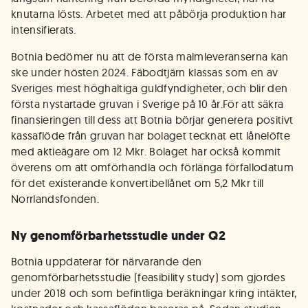
knutarna lösts. Arbetet med att påbörja produktion har
intensifierats.
Botnia bedömer nu att de första malmleveranserna kan
ske under hösten 2024. Fäbodtjärn klassas som en av
Sveriges mest höghaltiga guldfyndigheter, och blir den
första nystartade gruvan i Sverige på 10 år.För att säkra
finansieringen till dess att Botnia börjar generera positivt
kassaflöde från gruvan har bolaget tecknat ett lånelöfte
med aktieägare om 12 Mkr. Bolaget har också kommit
överens om att omförhandla och förlänga förfallodatum
för det existerande konvertibellånet om 5,2 Mkr till
Norrlandsfonden.
Ny genomförbarhetsstudie under Q2
Botnia uppdaterar för närvarande den
genomförbarhetsstudie (feasibility study) som gjordes
under 2018 och som befintliga beräkningar kring intäkter,