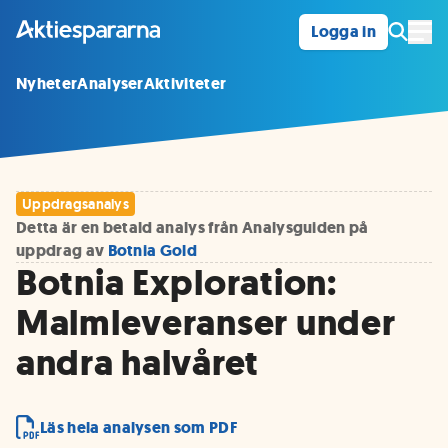
Logga in
Öpp
Nyheter
Analyser
Aktiviteter
Uppdragsanalys
Detta är en betald analys från Analysguiden på
uppdrag av
Botnia Gold
Botnia Exploration:
Malmleveranser under
andra halvåret
Läs hela analysen som PDF