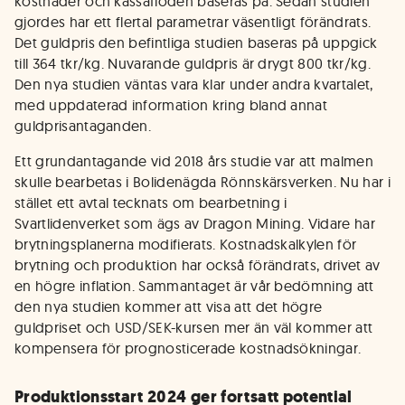
kostnader och kassaflöden baseras på. Sedan studien
gjordes har ett flertal parametrar väsentligt förändrats.
Det guldpris den befintliga studien baseras på uppgick
till 364 tkr/kg. Nuvarande guldpris är drygt 800 tkr/kg.
Den nya studien väntas vara klar under andra kvartalet,
med uppdaterad information kring bland annat
guldprisantaganden.
Ett grundantagande vid 2018 års studie var att malmen
skulle bearbetas i Bolidenägda Rönnskärsverken. Nu har i
stället ett avtal tecknats om bearbetning i
Svartlidenverket som ägs av Dragon Mining. Vidare har
brytningsplanerna modifierats. Kostnadskalkylen för
brytning och produktion har också förändrats, drivet av
en högre inflation. Sammantaget är vår bedömning att
den nya studien kommer att visa att det högre
guldpriset och USD/SEK-kursen mer än väl kommer att
kompensera för prognosticerade kostnadsökningar.
Produktionsstart 2024 ger fortsatt potential