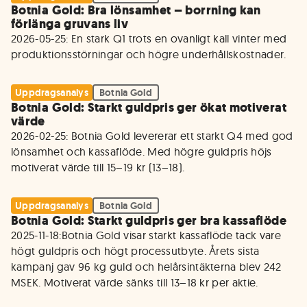
Botnia Gold: Bra lönsamhet – borrning kan
förlänga gruvans liv
2026-05-25: En stark Q1 trots en ovanligt kall vinter med 
produktionsstörningar och högre underhållskostnader.
Uppdragsanalys
Botnia Gold
Botnia Gold: Starkt guldpris ger ökat motiverat
värde
2026-02-25: Botnia Gold levererar ett starkt Q4 med god 
lönsamhet och kassaflöde. Med högre guldpris höjs 
motiverat värde till 15–19 kr (13–18).
Uppdragsanalys
Botnia Gold
Botnia Gold: Starkt guldpris ger bra kassaflöde
2025-11-18:Botnia Gold visar starkt kassaflöde tack vare 
högt guldpris och högt processutbyte. Årets sista 
kampanj gav 96 kg guld och helårsintäkterna blev 242 
MSEK. Motiverat värde sänks till 13–18 kr per aktie.