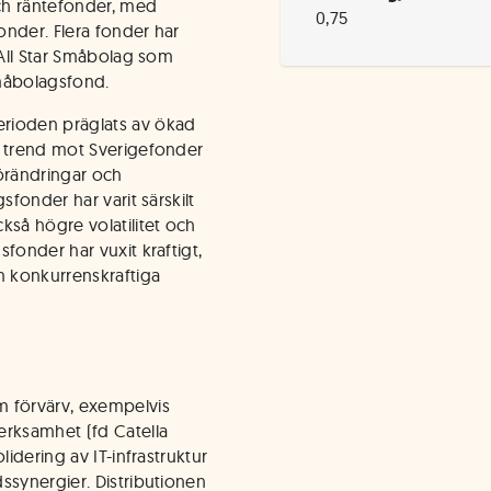
ch räntefonder, med
0,75
onder. Flera fonder har
 All Star Småbolag som
småbolagsfond.
rioden präglats av ökad
g trend mot Sverigefonder
förändringar och
sfonder har varit särskilt
kså högre volatilitet och
fonder har vuxit kraftigt,
m konkurrenskraftiga
m förvärv, exempelvis
erksamhet (fd Catella
lidering av IT-infrastruktur
ssynergier. Distributionen