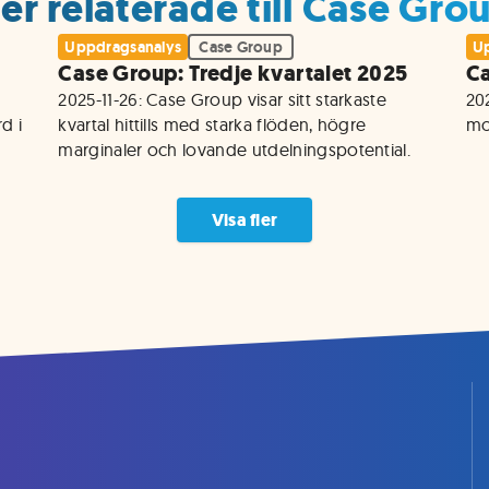
er relaterade till Case Gro
Uppdragsanalys
Case Group
Up
5
Case Group: Tredje kvartalet 2025
Ca
2025-11-26: Case Group visar sitt starkaste 
20
 i 
kvartal hittills med starka flöden, högre 
marginaler och lovande utdelningspotential.
Visa fler