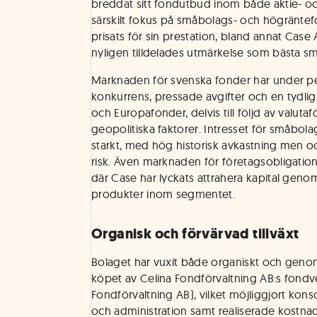
breddat sitt fondutbud inom både aktie- o
särskilt fokus på småbolags- och högräntef
prisats för sin prestation, bland annat Case
nyligen tilldelades utmärkelse som bästa 
Marknaden för svenska fonder har under pe
konkurrens, pressade avgifter och en tydli
och Europafonder, delvis till följd av valuta
geopolitiska faktorer. Intresset för småbolag
starkt, med hög historisk avkastning men oc
risk. Även marknaden för företagsobligations
där Case har lyckats attrahera kapital geno
produkter inom segmentet.
Organisk och förvärvad tillväxt
Bolaget har vuxit både organiskt och geno
köpet av Celina Fondförvaltning AB:s fondv
Fondförvaltning AB), vilket möjliggjort konso
och administration samt realiserade kostnad