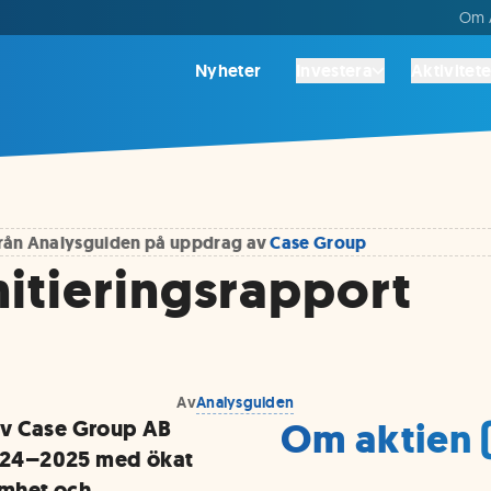
Om A
Nyheter
Investera
Aktivitete
 från Analysguiden på uppdrag av
Case Group
nitieringsrapport
Av
Analysguiden
Om aktien 
av Case Group AB
 2024–2025 med ökat
amhet och