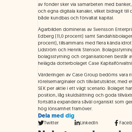
av fonder sker via samarbeten med banker, 
och egna digitala kanaler, vilket bidragit till
både kundbas och förvaltat kapital.
Ägarbilden domineras av Svensson Enterpris
Edberg (11,0 procent) samt Sandahlsbolage
procent), tillsammans med flera kända idrot
Lidström och Henrik Stenson. Bolagsstyrnin
bolagsstyrning och organisationen består 
helägda dotterbolaget Case Kapitalförvaltn
Värderingen av Case Group bedöms vara rim
rörelsemarginaler och tillväxtutsikter, med 
SEK per aktie i ett vägt scenario. Bolaget har
position, låg skuldsättning och goda tillväx
fortsätta expandera såväl organiskt som ge
hög lönsamhet framöver.
Dela med dig
Twitter
LinkedIn
Face