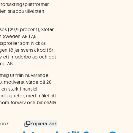
försäkringsplattformar
 den snabba tillväxten i
es (29,9 procent), Stefan
n Sweden AB (7,6
tsprofiler som Nicklas
gen följer svensk kod för
av ett moderbolag och det
ing AB.
lig utifrån nuvarande
ett motiverat värde på 20
 en stark finansiell
tmöjligheter, med målet att
nom förvärv och bibehålla
book
Kopiera länk