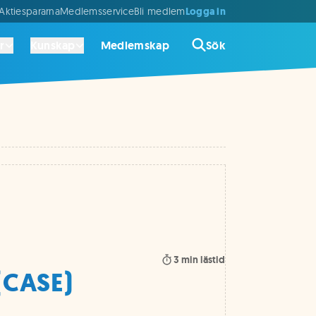
Logga in
ktiespararna
Medlemsservice
Bli medlem
r
Kunskap
Medlemskap
Sök
3
min lästid
(CASE)