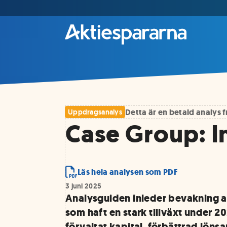
Detta är en betald analys
Uppdragsanalys
Case Group: I
Läs hela analysen som PDF
3 juni 2025
Analysguiden inleder bevakning 
som haft en stark tillväxt under
förvaltat kapital, förbättrad löns