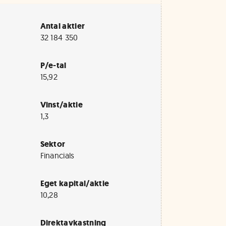
Antal aktier
32 184 350
P/e-tal
15,92
Vinst/aktie
1,3
Sektor
Financials
Eget kapital/aktie
10,28
Direktavkastning