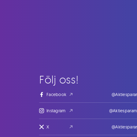
Följ oss!
Facebook
@Aktiespara
Instagram
@Aktiesparar
X
@Aktiespara