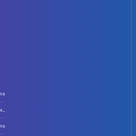
rna
na_
rna