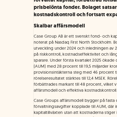
prisbelönta fonder. Bolaget satsar
kostnadskontroll och fortsatt exp
Skalbar affärsmodell
Case Group AB är ett svenskt fond- och kap
noterat på Nasdaq First North Stockholm. Bo
utveckling under 2024 och inledningen av 2
på riskkontroll, kostnadseffektivitet och lång
sparare. Under första kvartalet 2025 ökade d
(AUM) med 28 procent till 19,5 miljarder kr
provisionsintäkterna steg med 46 procent t
rörelseresultatet stärktes till 12,4 MSEK. Rö
förbättrades markant till 48 procent, vilket 
affärsmodell och effektiva kostnadskontroll
Case Groups affärsmodell bygger på fasta o
förvaltningsavgifter kopplade till AUM, där 
kapitaltillväxten utan att kostnaderna stiger