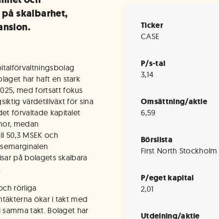
 på skalbarhet,
Ticker
ansion.
CASE
P/s-tal
italförvaltningsbolag
3,14
laget har haft en stark
025, med fortsatt fokus
siktig värdetillväxt för sina
Omsättning/aktie
et förvaltade kapitalet
6,59
onor, medan
ill 50,3 MSEK och
Börslista
relsemarginalen
First North Stockholm
visar på bolagets skalbara
.
P/eget kapital
ch rörliga
2,01
intäkterna ökar i takt med
 i samma takt. Bolaget har
Utdelning/aktie