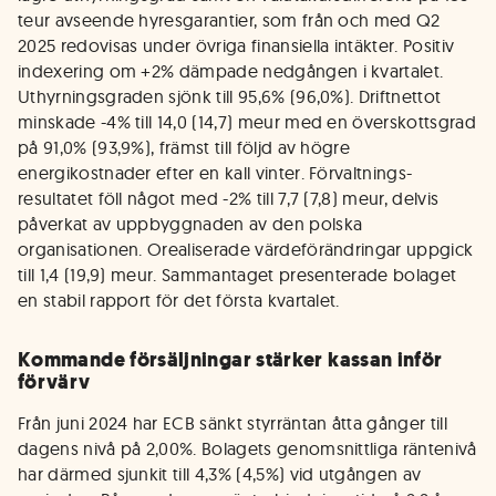
teur avseende hyresgarantier, som från och med Q2
2025 redovisas under övriga finansiella intäkter. Positiv
indexering om +2% dämpade nedgången i kvartalet.
Uthyrningsgraden sjönk till 95,6% (96,0%). Driftnettot
minskade -4% till 14,0 (14,7) meur med en överskottsgrad
på 91,0% (93,9%), främst till följd av högre
energikostnader efter en kall vinter. Förvaltnings-
resultatet föll något med -2% till 7,7 (7,8) meur, delvis
påverkat av uppbyggnaden av den polska
organisationen. Orealiserade värdeförändringar uppgick
till 1,4 (19,9) meur. Sammantaget presenterade bolaget
en stabil rapport för det första kvartalet.
Kommande försäljningar stärker kassan inför
förvärv
Från juni 2024 har ECB sänkt styrräntan åtta gånger till
dagens nivå på 2,00%. Bolagets genomsnittliga räntenivå
har därmed sjunkit till 4,3% (4,5%) vid utgången av