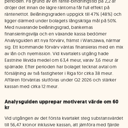
perioden. På grund av en ränte-bindningstid på 2,2 år
dröjer det innan de lägre räntorna får full effekt på
räntenettot. Belåningsgraden uppgick till 47% (48%) och
ligger därmed under bolagets långsiktiga mål på 50%.
Med nuvarande belåningsgrad, bankernas
finansieringsvilja och en växande kassa bedömer
Analysguiden att nya förvärv, främst i Warszawa, närmar
sig. Ett kommande förvärv väntas finansieras med en mix
av lån och nyemission. Vid kvartalets utgång hade
Eastnine likvida medel om 63,4 meur, varav 3,6 meur är
spärrade. Efter perioden har bolaget tecknat avtal om
försäljning av två fastigheter i Riga för cirka 38 meur.
Affären förväntas slutföras under Q2 2026 och stärker
kassan med cirka 12 meur.
Analysguiden upprepar motiverat värde om 60
kr
Vid utgången av det första kvartalet steg substansvärdet
till 56,47 kronor inklusive kassan, att jämföra med fjärde