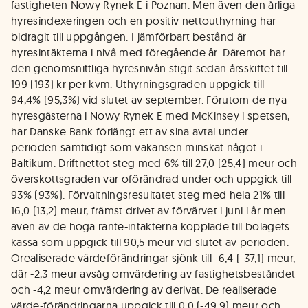
fastigheten Nowy Rynek E i Poznan. Men även den årliga
hyresindexeringen och en positiv nettouthyrning har
bidragit till uppgången. I jämförbart bestånd är
hyresintäkterna i nivå med föregående år. Däremot har
den genomsnittliga hyresnivån stigit sedan årsskiftet till
199 (193) kr per kvm. Uthyrningsgraden uppgick till
94,4% (95,3%) vid slutet av september. Förutom de nya
hyresgästerna i Nowy Rynek E med McKinsey i spetsen,
har Danske Bank förlängt ett av sina avtal under
perioden samtidigt som vakansen minskat något i
Baltikum. Driftnettot steg med 6% till 27,0 (25,4) meur och
överskottsgraden var oförändrad under och uppgick till
93% (93%). Förvaltningsresultatet steg med hela 21% till
16,0 (13,2) meur, främst drivet av förvärvet i juni i år men
även av de höga ränte-intäkterna kopplade till bolagets
kassa som uppgick till 90,5 meur vid slutet av perioden.
Orealiserade värdeförändringar sjönk till -6,4 (-37,1) meur,
där -2,3 meur avsåg omvärdering av fastighetsbeståndet
och -4,2 meur omvärdering av derivat. De realiserade
värde-förändringarna uppgick till 0,0 (-49,9) meur och