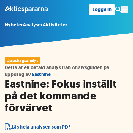
Logga in
Öpp
Nyheter
Analyser
Aktiviteter
Uppdragsanalys
Detta är en betald analys från Analysguiden på
uppdrag av
Eastnine
Eastnine: Fokus inställt
på det kommande
förvärvet
Läs hela analysen som PDF