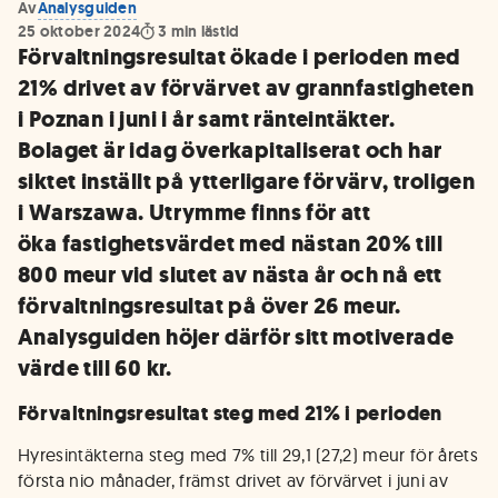
Av
Analysguiden
25 oktober 2024
3
min lästid
Förvaltningsresultat ökade i perioden med
21% drivet av förvärvet av grannfastigheten
i Poznan i juni i år samt ränteintäkter.
Bolaget är idag överkapitaliserat och har
siktet inställt på ytterligare förvärv, troligen
i Warszawa. Utrymme finns för att
öka fastighetsvärdet med nästan 20% till
800 meur vid slutet av nästa år och nå ett
förvaltningsresultat på över 26 meur.
Analysguiden höjer därför sitt motiverade
värde till 60 kr.
Förvaltningsresultat steg med 21% i perioden
Hyresintäkterna steg med 7% till 29,1 (27,2) meur för årets
första nio månader, främst drivet av förvärvet i juni av