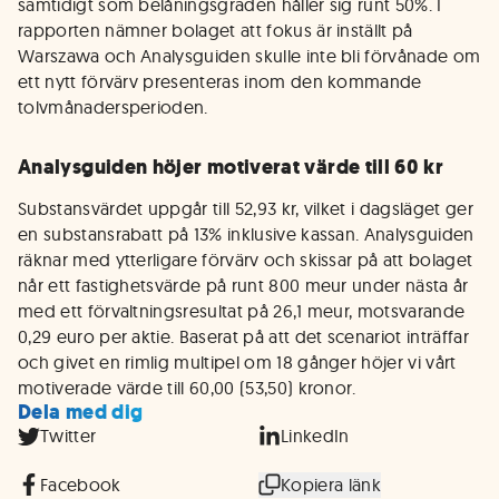
samtidigt som belåningsgraden håller sig runt 50%. I
rapporten nämner bolaget att fokus är inställt på
Warszawa och Analysguiden skulle inte bli förvånade om
ett nytt förvärv presenteras inom den kommande
tolvmånadersperioden.
Analysguiden höjer motiverat värde till 60 kr
Substansvärdet uppgår till 52,93 kr, vilket i dagsläget ger
en substansrabatt på 13% inklusive kassan. Analysguiden
räknar med ytterligare förvärv och skissar på att bolaget
når ett fastighetsvärde på runt 800 meur under nästa år
med ett förvaltningsresultat på 26,1 meur, motsvarande
0,29 euro per aktie. Baserat på att det scenariot inträffar
och givet en rimlig multipel om 18 gånger höjer vi vårt
motiverade värde till 60,00 (53,50) kronor.
Dela med dig
Twitter
LinkedIn
Facebook
Kopiera länk