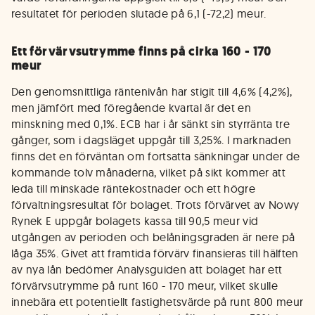
resultatet för perioden slutade på 6,1 (-72,2) meur.
Ett förvärvsutrymme finns på cirka 160 - 170
meur
Den genomsnittliga räntenivån har stigit till 4,6% (4,2%),
men jämfört med föregående kvartal är det en
minskning med 0,1%. ECB har i år sänkt sin styrränta tre
gånger, som i dagsläget uppgår till 3,25%. I marknaden
finns det en förväntan om fortsatta sänkningar under de
kommande tolv månaderna, vilket på sikt kommer att
leda till minskade räntekostnader och ett högre
förvaltningsresultat för bolaget. Trots förvärvet av Nowy
Rynek E uppgår bolagets kassa till 90,5 meur vid
utgången av perioden och belåningsgraden är nere på
låga 35%. Givet att framtida förvärv finansieras till hälften
av nya lån bedömer Analysguiden att bolaget har ett
förvärvsutrymme på runt 160 - 170 meur, vilket skulle
innebära ett potentiellt fastighetsvärde på runt 800 meur