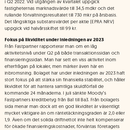
i Q2 2022. Vid utgången av kvartalet uppgick
fastigheternas marknadsvärde till 34,5 mdkr och det
rullande förvaltningsresultatet till 730 mkr på årsbasis.
Det långsiktiga substansvärdet per aktie (EPRA NRV)
uppgick vid halvårsskiftet till 99 kr.
Fokus på likviditet under inledningen av 2023
Från Fastpartner rapporterar man om en låg
aktivitetsnivå under Q2 på både transaktionssidan och
finansieringssidan. Man har sett en viss aktivitet inom
efterfrågan på lokaler, men märker även här en
inbromsning. Bolaget har under inledningen av 2023 haft
stort fokus på att stärka sin finansiella stabilitet, och håller
likviditet för att hantera samtliga skuldförfall de
kommande 24 månaderna. I juli sänkte Moody’s
Fastpartners kreditbetyg från Ba1 till Ba3. Från bolagets
sida menar man dock att en god likviditet är väsentligt
mycket viktigare än om räntetäckningsgraden är 2,0 eller
1,9. Även om det solida driftnettot inte helt kompenserar
för ökade finansieringskostnader, förväntas företagets