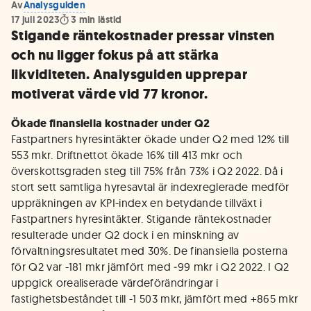
Av
Analysguiden
17 juli 2023
3
min lästid
Stigande räntekostnader pressar vinsten
och nu ligger fokus på att stärka
likviditeten. Analysguiden upprepar
motiverat värde vid 77 kronor.
Ökade finansiella kostnader under Q2
Fastpartners hyresintäkter ökade under Q2 med 12% till
553 mkr. Driftnettot ökade 16% till 413 mkr och
överskottsgraden steg till 75% från 73% i Q2 2022. Då i
stort sett samtliga hyresavtal är indexreglerade medför
uppräkningen av KPI-index en betydande tillväxt i
Fastpartners hyresintäkter. Stigande räntekostnader
resulterade under Q2 dock i en minskning av
förvaltningsresultatet med 30%. De finansiella posterna
för Q2 var -181 mkr jämfört med ‑99 mkr i Q2 2022. I Q2
uppgick orealiserade värdeförändringar i
fastighetsbeståndet till -1 503 mkr, jämfört med +865 mkr