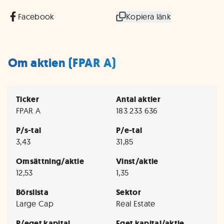
Facebook
Kopiera länk
Om aktien (FPAR A)
Ticker
Antal aktier
FPAR A
183 233 636
P/s-tal
P/e-tal
3,43
31,85
Omsättning/aktie
Vinst/aktie
12,53
1,35
Börslista
Sektor
Large Cap
Real Estate
P/eget kapital
Eget kapital/aktie