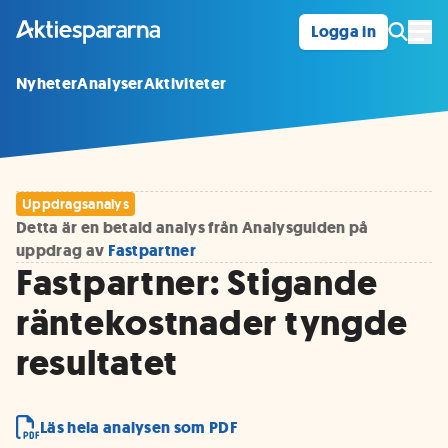
Logga in
Öpp
Nyheter
Analyser
Aktiviteter
Uppdragsanalys
Detta är en betald analys från Analysguiden på
uppdrag av
Fastpartner
Fastpartner: Stigande
räntekostnader tyngde
resultatet
Läs hela analysen som PDF