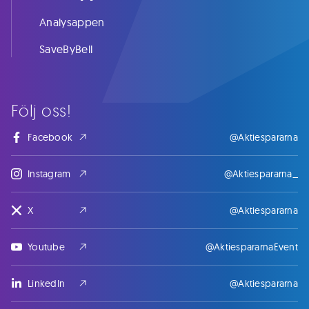
Analysappen
SaveByBell
Följ oss!
Facebook
@Aktiespararna
Instagram
@Aktiespararna_
X
@Aktiespararna
Youtube
@AktiespararnaEvent
LinkedIn
@Aktiespararna