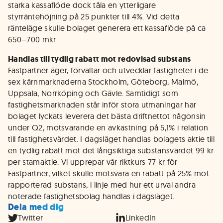
starka kassaflöde dock tåla en ytterligare
styrräntehöjning på 25 punkter till 4%. Vid detta
ränteläge skulle bolaget generera ett kassaflöde på ca
650–700 mkr.
Handlas till tydlig rabatt mot redovisad substans
Fastpartner äger, förvaltar och utvecklar fastigheter i de
sex kärnmarknaderna Stockholm, Göteborg, Malmö,
Uppsala, Norrköping och Gävle. Samtidigt som
fastighetsmarknaden står inför stora utmaningar har
bolaget lyckats leverera det bästa driftnettot någonsin
under Q2, motsvarande en avkastning på 5,1% i relation
till fastighetsvärdet. I dagsläget handlas bolagets aktie till
en tydlig rabatt mot det långsiktiga substansvärdet 99 kr
per stamaktie. Vi upprepar vår riktkurs 77 kr för
Fastpartner, vilket skulle motsvara en rabatt på 25% mot
rapporterad substans, i linje med hur ett urval andra
noterade fastighetsbolag handlas i dagsläget.
Dela med dig
Twitter
LinkedIn