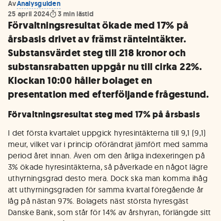
Av
Analysguiden
25 april 2024
3
min lästid
Förvaltningsresultat ökade med 17% på
årsbasis drivet av främst ränteintäkter.
Substansvärdet steg till 218 kronor och
substansrabatten uppgår nu till cirka 22%.
Klockan 10:00 håller bolaget en
presentation med efterföljande frågestund.
Förvaltningsresultat steg med 17% på årsbasis
I det första kvartalet uppgick hyresintäkterna till 9,1 (9,1)
meur, vilket var i princip oförändrat jämfört med samma
period året innan. Även om den årliga indexeringen på
3% ökade hyresintäkterna, så påverkade en något lägre
uthyrningsgrad desto mera. Dock ska man komma ihåg
att uthyrningsgraden för samma kvartal föregående år
låg på nästan 97%. Bolagets näst största hyresgäst
Danske Bank, som står för 14% av årshyran, förlängde sitt