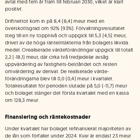
avtal med fem år fram till februari 2030, vilket är klart
positivt.
Driftnettot kom in på 8,4 (8,4) meur med en
överskottsgrad om 92% (93%). Förvaltningsresultatet
steg till en ny toppnivå och uppgick till 5,3 (4,5) meur,
drivet av de höga ränteintäkterna från bolagets likvida
medel. Orealiserade värdeförändringar uppgick till totalt
2,2 (-18,1) meur, där cirka två tredjedelar avsåg
uppvärdering av fastighets-beståndet och resten
omvärdering av derivat. De realiserade värde-
förändringarna blev till 0,0 (0,4) meur i kvartalet.
Totalresultatet för perioden slutade på 5,0 (-11,7) meur
och bolaget stänger det första kvartalet med en kassa
om 128,3 meur.
Finansiering och räntekostnader
Under kvartalet har bolaget refinansierat majoriteten av
de lån som förfaller under 2024. Kvar är endast 23 meur