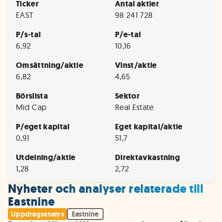
Ticker
Antal aktier
EAST
98 241 728
P/s-tal
P/e-tal
6,92
10,16
Omsättning/aktie
Vinst/aktie
6,82
4,65
Börslista
Sektor
Mid Cap
Real Estate
P/eget kapital
Eget kapital/aktie
0,91
51,7
Utdelning/aktie
Direktavkastning
1,28
2,72
Nyheter och analyser relaterade till
Eastnine
Uppdragsanalys
Eastnine