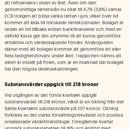
att refinansiera i slutet av året. Även om den
genomsnittliga räntenivån nu ökat till 4,7% (3,8%) väntas
ECB troligen att börja sänka räntan i juni, vilket över tid
kommer att leda till minskade räntekostnader. Bolaget är
sedan en tid tillbaka enbart bankfinansierat och med en
välfylld kassa ger det utrymme till att kunna genomföra
attraktiva och värdeskapande förvärv. Analysguiden
räknar med att bolaget kommer att genomföra ett eller
flera fastighetsförvärv under året. I rapporten nämns att
siktet är inställt på Polen, som är en marknad där bolaget
har den högsta direktavkastningen.
Substansvärdet uppgick till 218 kronor
Vid utgången av det första kvartalet uppgår
substansvärdet till 218 kronor, vilket är en ökning från det
fjärde kvartalets substansvärde på 207 kronor. Ökning
förklaras av det starka förvaltningsresultatet och positiva
orealiserade värdeförändringar. Föregående kvartal
uppgick substansrabatten till 19% och jämfört med