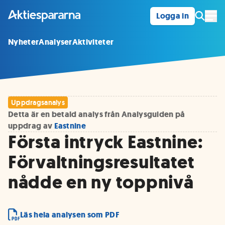
Logga in
Öpp
Nyheter
Analyser
Aktiviteter
Uppdragsanalys
Detta är en betald analys från Analysguiden på
uppdrag av
Eastnine
Första intryck Eastnine:
Förvaltningsresultatet
nådde en ny toppnivå
Läs hela analysen som PDF