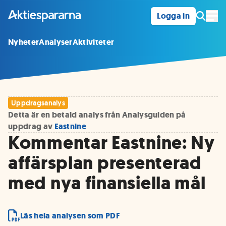
Logga in
Öpp
Nyheter
Analyser
Aktiviteter
Uppdragsanalys
Detta är en betald analys från Analysguiden på
uppdrag av
Eastnine
Kommentar Eastnine: Ny
affärsplan presenterad
med nya finansiella mål
Läs hela analysen som PDF