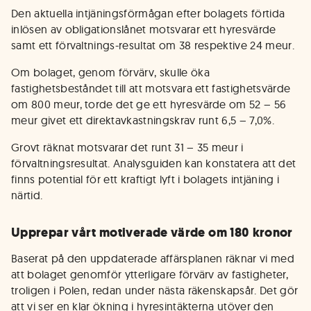
Den aktuella intjäningsförmågan efter bolagets förtida
inlösen av obligationslånet motsvarar ett hyresvärde
samt ett förvaltnings-resultat om 38 respektive 24 meur.
Om bolaget, genom förvärv, skulle öka
fastighetsbeståndet till att motsvara ett fastighetsvärde
om 800 meur, torde det ge ett hyresvärde om 52 – 56
meur givet ett direktavkastningskrav runt 6,5 – 7,0%.
Grovt räknat motsvarar det runt 31 – 35 meur i
förvaltningsresultat. Analysguiden kan konstatera att det
finns potential för ett kraftigt lyft i bolagets intjäning i
närtid.
Upprepar vårt motiverade värde om 180 kronor
Baserat på den uppdaterade affärsplanen räknar vi med
att bolaget genomför ytterligare förvärv av fastigheter,
troligen i Polen, redan under nästa räkenskapsår. Det gör
att vi ser en klar ökning i hyresintäkterna utöver den