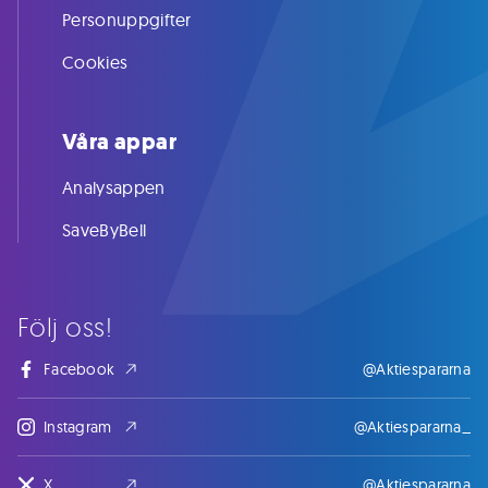
Personuppgifter
Cookies
Våra appar
Analysappen
SaveByBell
Följ oss!
Facebook
@Aktiespararna
Instagram
@Aktiespararna_
X
@Aktiespararna