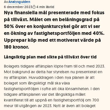
Av
Analysguiden
6 december 2023
4
min lästid
Nya finansiella mål presenterade med fokus
på tillväxt. Målet om en belåningsgrad på
50% över en konjunkturcykel gör att vi ser
en ökning av fastighetsportföljen med 40%.
Upprepar köp med ett motiverat värde på
180 kronor.
Långsiktig plan med sikte på tillväxt över tid
Bolagets tidigare affärsplan löpte fram till och med 2023.
Mot bakgrund av detta har styrelsen nu presenterat en
ny affärsplan. Huvuddragen i den nya planen är att
bolaget som långsiktigt mål ska växa
fastighetsportföljen i syfte att öka lönsamheten. I den
tidigare affärsplanen var det långsiktiga målet
kvantifierat till att uppnå en fastighetsportfölj om 700
meur till utgången av 2023. Nytt är även att bolaget