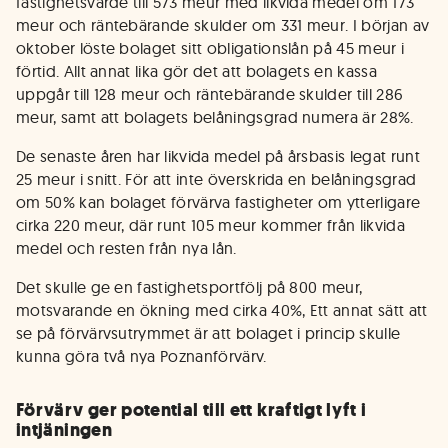
fastighetsvärde till 573 meur med likvida medel om 173
meur och räntebärande skulder om 331 meur. I början av
oktober löste bolaget sitt obligationslån på 45 meur i
förtid. Allt annat lika gör det att bolagets en kassa
uppgår till 128 meur och räntebärande skulder till 286
meur, samt att bolagets belåningsgrad numera är 28%.
De senaste åren har likvida medel på årsbasis legat runt
25 meur i snitt. För att inte överskrida en belåningsgrad
om 50% kan bolaget förvärva fastigheter om ytterligare
cirka 220 meur, där runt 105 meur kommer från likvida
medel och resten från nya lån.
Det skulle ge en fastighetsportfölj på 800 meur,
motsvarande en ökning med cirka 40%, Ett annat sätt att
se på förvärvsutrymmet är att bolaget i princip skulle
kunna göra två nya Poznanförvärv.
Förvärv ger potential till ett kraftigt lyft i
intjäningen