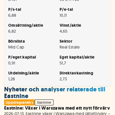
P/s-tal
P/e-tal
6,88
10,11
Omsättning/aktie
Vinst/aktie
6,82
4,65
Börslista
Sektor
Mid Cap
Real Estate
P/eget kapital
Eget kapital/aktie
0,91
51,7
Utdelning/aktie
Direktavkastning
1,28
2,73
Nyheter och analyser relaterade till
Eastnine
Uppdragsanalys
Eastnine
Eastnine: Växer i Warszawa med ett nytt förvärv
2026-07-13: Eastnine växer i Warszawa med jätteförvärv – 