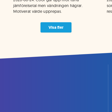
jämförelsetal men vändningen hägrar. 
so
Motiverat värde upprepas.  
res
Visa fler