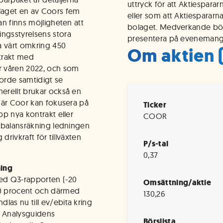
uttryck för att Aktiespara
olaget en av Coors fem
eller som att Aktiespararn
an finns möjligheten att
bolaget. Medverkande börs
ingsstyrelsens stora
presentera på evenemang
a värt omkring 450
Om aktien
ntrakt med
r våren 2022, och som
orde samtidigt se
nerellt brukar också en
 när Coor kan fokusera på
Ticker
pp nya kontrakt eller
COOR
a balansräkning ledningen
 drivkraft för tillväxten
P/s-tal
0,37
ning
med Q3-rapporten (-20
Omsättning/aktie
 10 procent och därmed
130,26
las nu till ev/ebita kring
på Analysguidens
Börslista