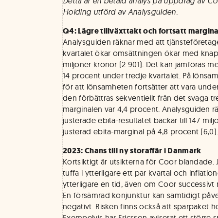
Detta är en betald analys på uppdrag av 
Holding utförd av Analysguiden.
Q4: Lägre tillväxttakt och fortsatt margin
Analysguiden räknar med att tjänsteföretag
kvartalet ökar omsättningen ökar med knappt
miljoner kronor (2 901). Det kan jämföras me
14 procent under tredje kvartalet. På lönsa
för att lönsamheten fortsätter att vara under
den förbättras sekventiellt från det svaga tr
marginalen var 4,4 procent. Analysguiden r
justerade ebita-resultatet backar till 147 mi
justerad ebita-marginal på 4,8 procent (6,0)
2023: Chans till ny storaffär i Danmark
Kortsiktigt är utsikterna för Coor blandade. 
tuffa i ytterligare ett par kvartal och inflat
ytterligare en tid, även om Coor successiv
En försämrad konjunktur kan samtidigt påve
negativt. Risken finns också att sparpaket 
Exempelvis har Ericsson aviserat ett större 