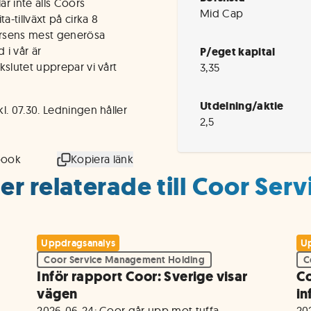
r inte alls Coors
Mid Cap
-tillväxt på cirka 8
örsens mest generösa
i vår är
P/eget kapital
kslutet upprepar vi vårt
3,35
Utdelning/aktie
l. 07.30. Ledningen håller
2,5
book
Kopiera länk
er relaterade till Coor Se
Uppdragsanalys
Up
Coor Service Management Holding
C
Inför rapport Coor: Sverige visar
Co
vägen
in
2026-06-24: Coor går upp mot tuffa 
20