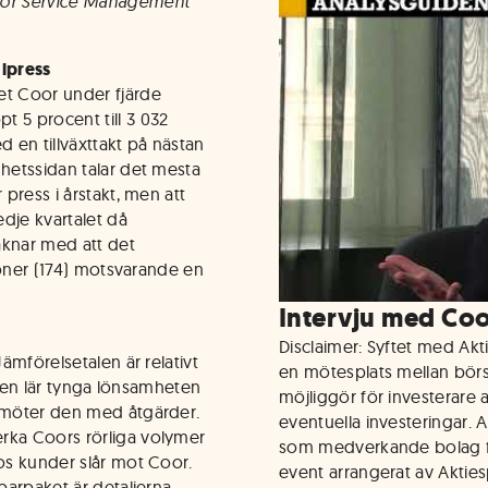
Coor Service Management
alpress
et Coor under fjärde
 5 procent till 3 032
d en tillväxttakt på nästan
mhetssidan talar det mesta
 press i årstakt, men att
edje kvartalet då
äknar med att det
ljoner (174) motsvarande en
.
Intervju med Co
Disclaimer: Syftet med Ak
Jämförelsetalen är relativt
en mötesplats mellan bör
ionen lär tynga lönsamheten
möjliggör för investerare a
t möter den med åtgärder.
eventuella investeringar. 
rka Coors rörliga volymer
som medverkande bolag fr
hos kunder slår mot Coor.
event arrangerat av Aktie
sparpaket är detaljerna