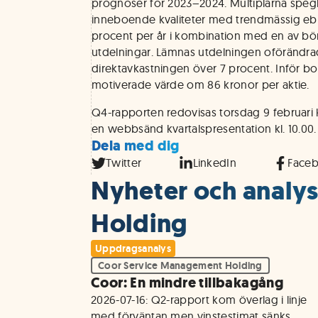
prognoser för 2023–2024. Multiplarna spegla
inneboende kvaliteter med trendmässig ebita
procent per år i kombination med en av b
utdelningar. Lämnas utdelningen oförändrad 
direktavkastningen över 7 procent. Inför bo
motiverade värde om 86 kronor per aktie.
Q4-rapporten redovisas torsdag 9 februari k
en webbsänd kvartalspresentation kl. 10.00.
Dela med dig
Twitter
LinkedIn
Face
Nyheter och analys
Holding
Uppdragsanalys
Coor Service Management Holding
Coor: En mindre tillbakagång
2026-07-16: Q2-rapport kom överlag i linje 
med förväntan men vinstestimat sänks 