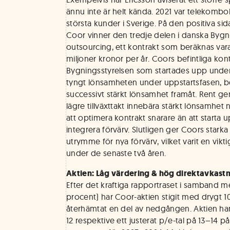
ännu inte är helt kända. 2021 var telekomb
största kunder i Sverige. På den positiva sid
Coor vinner den tredje delen i danska Bygn
outsourcing, ett kontrakt som beräknas var
miljoner kronor per år. Coors befintliga ko
Bygningsstyrelsen som startades upp unde
tyngt lönsamheten under uppstartsfasen, b
successivt stärkt lönsamhet framåt. Rent ge
lägre tillväxttakt innebära stärkt lönsamhet
att optimera kontrakt snarare än att starta u
integrera förvärv. Slutligen ger Coors stark
utrymme för nya förvärv, vilket varit en viktig
under de senaste två åren.
Aktien: Låg värdering & hög direktavkast
Efter det kraftiga rapportraset i samband 
procent) har Coor-aktien stigit med drygt
återhämtat en del av nedgången. Aktien hand
12 respektive ett justerat p/e-tal på 13–14 