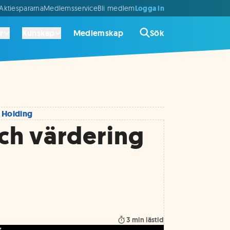
Logga in
ktiespararna
Medlemsservice
Bli medlem
r
Kunskap
Medlemskap
Sök
 Holding
ch värdering
3
min lästid