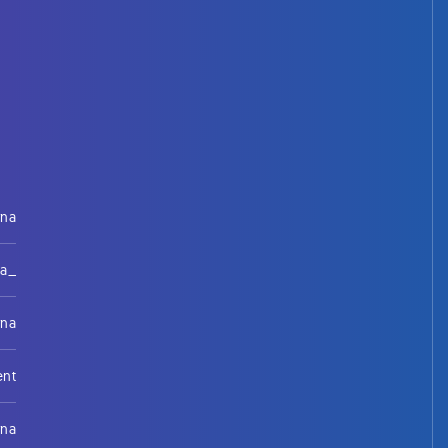
rna
na_
rna
ent
rna