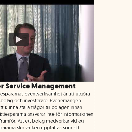
or Service Management
tiespararnas eventverksamhet är att utgöra
sbolag och investerare. Evenemangen
tt kunna ställa frågor till bolagen innan
Aktiespararna ansvarar inte för informationen
amför. Att ett bolag medverkar vid ett
spararna ska varken uppfattas som ett