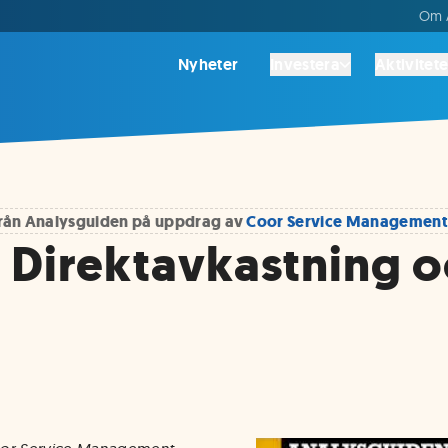
Om A
Nyheter
Investera
Aktivitete
 från Analysguiden på uppdrag av
Coor Service Management
 Direktavkastning o