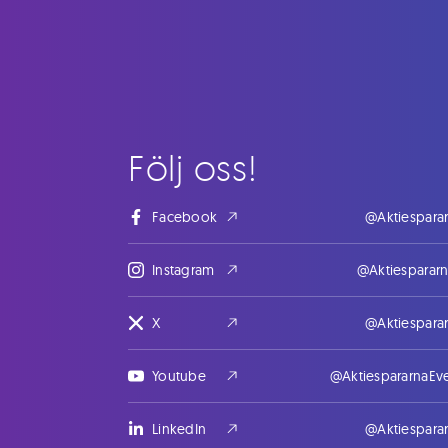
Följ oss!
Facebook
@Aktiespara
Instagram
@Aktiesparar
X
@Aktiespara
Youtube
@AktiespararnaEv
LinkedIn
@Aktiespara