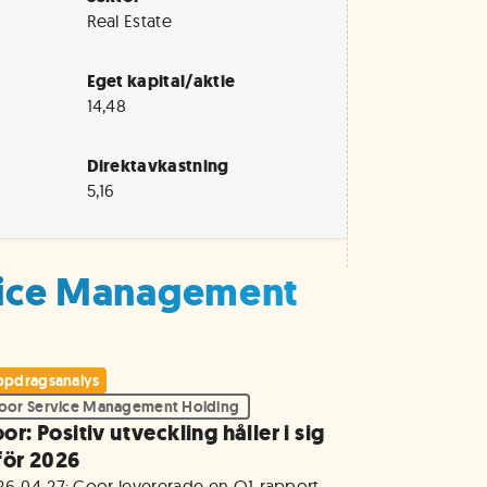
Real Estate
Eget kapital/aktie
14,48
Direktavkastning
5,16
rvice Management
pdragsanalys
oor Service Management Holding
or: Positiv utveckling håller i sig
för 2026
26-04-27: Coor levererade en Q1-rapport 