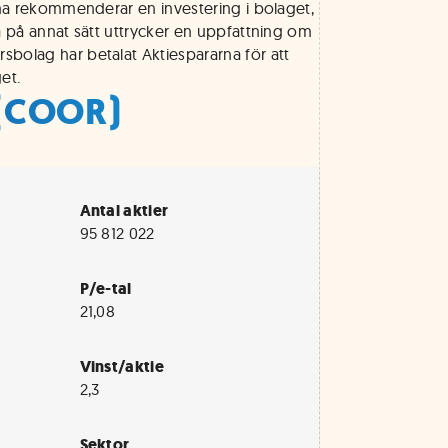
rna rekommenderar en investering i bolaget,
a på annat sätt uttrycker en uppfattning om
bolag har betalat Aktiespararna för att
et.
 (COOR)
Antal aktier
95 812 022
P/e-tal
21,08
Vinst/aktie
2,3
Sektor