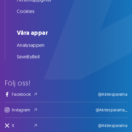
Cookies
Våra appar
Analysappen
SaveByBell
Följ oss!
Facebook
@Aktiespararna
Instagram
@Aktiespararna_
X
@Aktiespararna