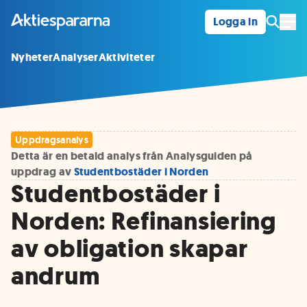
Logga in
Öpp
Nyheter
Analyser
Aktiviteter
Uppdragsanalys
Detta är en betald analys från Analysguiden på
uppdrag av
Studentbostäder i Norden
Studentbostäder i
Norden: Refinansiering
av obligation skapar
andrum