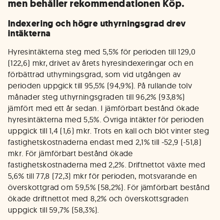
men behåller rekommendationen Köp.
Indexering och högre uthyrningsgrad drev
intäkterna
Hyresintäkterna steg med 5,5% för perioden till 129,0
(122,6) mkr, drivet av årets hyresindexeringar och en
förbättrad uthyrningsgrad, som vid utgången av
perioden uppgick till 95,5% (94,9%). På rullande tolv
månader steg uthyrningsgraden till 96,2% (93,8%)
jämfört med ett år sedan. I jämförbart bestånd ökade
hyresintäkterna med 5,5%. Övriga intäkter för perioden
uppgick till 1,4 (1,6) mkr. Trots en kall och blöt vinter steg
fastighetskostnaderna endast med 2,1% till -52,9 (-51,8)
mkr. För jämförbart bestånd ökade
fastighetskostnaderna med 2,2%. Driftnettot växte med
5,6% till 77,8 (72,3) mkr för perioden, motsvarande en
överskottgrad om 59,5% (58,2%). För jämförbart bestånd
ökade driftnettot med 8,2% och överskottsgraden
uppgick till 59,7% (58,3%).