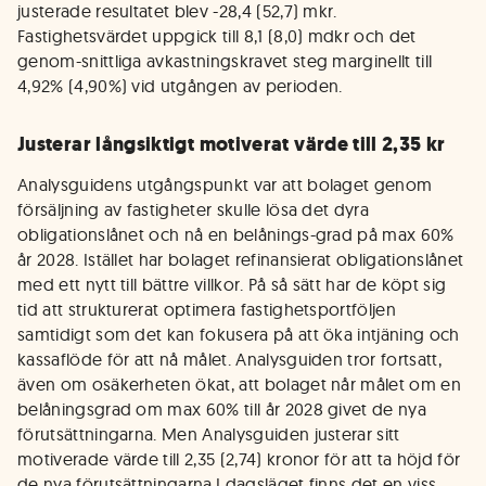
justerade resultatet blev -28,4 (52,7) mkr.
Fastighetsvärdet uppgick till 8,1 (8,0) mdkr och det
genom-snittliga avkastningskravet steg marginellt till
4,92% (4,90%) vid utgången av perioden.
Justerar långsiktigt motiverat värde till 2,35 kr
Analysguidens utgångspunkt var att bolaget genom
försäljning av fastigheter skulle lösa det dyra
obligationslånet och nå en belånings-grad på max 60%
år 2028. Istället har bolaget refinansierat obligationslånet
med ett nytt till bättre villkor. På så sätt har de köpt sig
tid att strukturerat optimera fastighetsportföljen
samtidigt som det kan fokusera på att öka intjäning och
kassaflöde för att nå målet. Analysguiden tror fortsatt,
även om osäkerheten ökat, att bolaget når målet om en
belåningsgrad om max 60% till år 2028 givet de nya
förutsättningarna. Men Analysguiden justerar sitt
motiverade värde till 2,35 (2,74) kronor för att ta höjd för
de nya förutsättningarna.I dagsläget finns det en viss