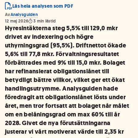
Läs hela analysen som PDF
Av
Analysguiden
12 maj 2026
3
min lästid
Hyresintäkterna steg 5,5% till 129,0 mkr
drivet av indexering och högre
uthyrningsgrad (95,5%). Driftnettot ökade
5,6% till 77,8 mkr. Förvaltningsresultatet
förbättrades med 9% till 15,0 mkr. Bolaget
har refinansierat obligationslånet till
betydligt bättre villkor, vilket ger ett ökat
handlingsutrymme. Analysguiden hade
föredragit att obligationslånet lösts under
året, men tror fortsatt att bolaget når målet
om en belåningsgrad om max 60% till år
2028. Givet de nya förutsättningarna
justerar vi vårt motiverat värde till 2,35 kr