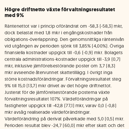
Högre driftnetto växte förvaltningsresultatet
med 9%
Räntenettot var i princip oförändrat om -58,3 (-58,3) mkr,
dock belastat med 1,8 mkr i engångskostnader från
obligations-överlappning. Den genomsnittliga räntenivån
vid utgången av perioden sjönk till 3,85% (4,00%). Övriga
finansiella kostnader uppgick till -0,6 (-0,9) mkr. Bolagets
centrala administrations-kostnader uppgick till -3,9 (0,7)
mkr, inklusive jämförelsestörande poster om 3,7 (8,3)
mkr avseende återvunnet skattetillägg. I övrigt inga
större kostnadsförändringar. Förvaltningsresultatet steg
9% till 15,0 (13,7) mkr drivet av det högre driftnettot.
Justerat för de jämförelsestörande posterna växte
förvaltningsresultatet 107%. Värdeförändringar på
fastigheter uppgick till -42,8 (77,1) mkr, varav 0,0 (-0,8)
mkr avsåg realiserade värdeförändringar.
Värdeförändring på derivat påverkade med 5,0 (0,5) mkr.
Perioden resultat blev -24,7 (60,0) mkr efter skatt och det