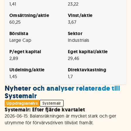
1,41
23,22
Omsättning/aktie
Vinst/aktie
60,25
3,67
Börslista
Sektor
Large Cap
Industrials
P/eget kapital
Eget kapital/aktie
2,89
29,46
Utdelning/aktie
Direktavkastning
1,45
1,7
Nyheter och analyser relaterade till
Systemair
Uppdragsanalys
Systemair
Systemair: Efter fjärde kvartalet
2026-06-15: Balansräkningen är mycket stark och ger 
utrymme för förvärvsdriven tillväxt framåt.