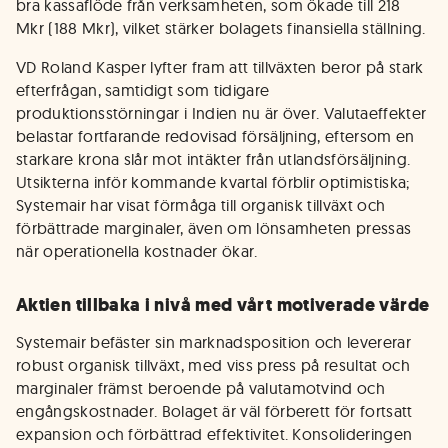
bra kassaflöde från verksamheten, som ökade till 218
Mkr (188 Mkr), vilket stärker bolagets finansiella ställning.
VD Roland Kasper lyfter fram att tillväxten beror på stark
efterfrågan, samtidigt som tidigare
produktionsstörningar i Indien nu är över. Valutaeffekter
belastar fortfarande redovisad försäljning, eftersom en
starkare krona slår mot intäkter från utlandsförsäljning.
Utsikterna inför kommande kvartal förblir optimistiska;
Systemair har visat förmåga till organisk tillväxt och
förbättrade marginaler, även om lönsamheten pressas
när operationella kostnader ökar.
Aktien tillbaka i nivå med vårt motiverade värde
Systemair befäster sin marknadsposition och levererar
robust organisk tillväxt, med viss press på resultat och
marginaler främst beroende på valutamotvind och
engångskostnader. Bolaget är väl förberett för fortsatt
expansion och förbättrad effektivitet. Konsolideringen