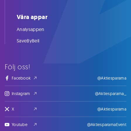
Våra appar
Analysappen
SaveByBell
Följ oss!
Facebook
@Aktiespararna
Instagram
@Aktiespararna_
X
@Aktiespararna
Youtube
@AktiespararnaEvent