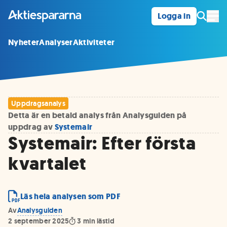
Logga in
Öpp
Nyheter
Analyser
Aktiviteter
Uppdragsanalys
Detta är en betald analys från Analysguiden på
uppdrag av
Systemair
Systemair: Efter första
kvartalet
Läs hela analysen som PDF
Av
Analysguiden
2 september 2025
3
min lästid