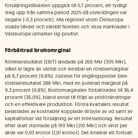
försäljningstillväxten uppgick till 5,7 procent, ett tydligt
steg upp från samma period 2025 då utvecklingen var
negativ (-0,3 procent). Alla regioner utom Östeuropa
visade tillväxt och särskilt Norden och vissa marknader i
Västeuropa utmärker sig positivt.
Förbättrad bruttomrginal
Rörelseresultatet (EBIT) landade på 268 Mkr (305 Mkr),
vilket är lägre än väntat och innebär en rörelsemarginal
på 8,7 procent (9,8%). Justerat för engångsposter blev
rörelseresultatet 288 Mkr, med en justerad marginal på
9,3 procent (9,8%). Bruttomarginalen förbättrades till 36,4
procent (36,0%), bland annat till följd av prisförändringar
och en effektivare produktion. Första kvartalets resultat
belastades av kostnader kopplade till byte av vd samt av
kapitalförlust vid försäljning av ett intressebolag. Resultat
efter skatt stannade på 193 Mkr (210 Mkr) och vinst per
aktie var 0,93 kronor (1,01 kronor). Det innebär ett fortsatt