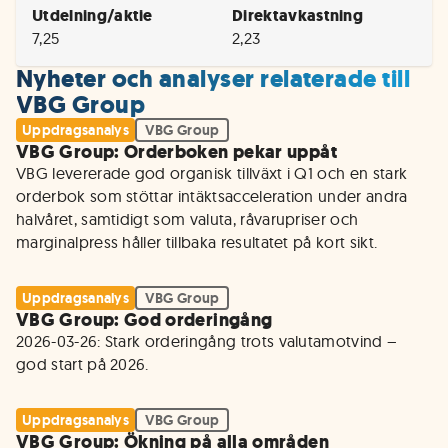
Utdelning/aktie
Direktavkastning
7,25
2,23
Nyheter och analyser relaterade till
VBG Group
Uppdragsanalys
VBG Group
VBG Group: Orderboken pekar uppåt
VBG levererade god organisk tillväxt i Q1 och en stark 
orderbok som stöttar intäktsacceleration under andra 
halvåret, samtidigt som valuta, råvarupriser och 
marginalpress håller tillbaka resultatet på kort sikt.
Uppdragsanalys
VBG Group
VBG Group: God orderingång
2026-03-26: Stark orderingång trots valutamotvind – 
god start på 2026.
Uppdragsanalys
VBG Group
VBG Group: Ökning på alla områden