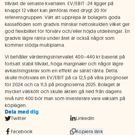
tillväxt de senaste kvartalen. EV/EBIT -24 ligger på
knappt 12 vilket kan jämföras med drygt 20 för
referensgruppen. Värt att upprepa är bolagets goda
kassaflöden som gradvis minskar nettoskulden vilket ger
god flexibilitet för förvärv och/eller höjda utdelningar. En
gradvis lägre ränta under året är också något som
kommer stödja multiplarna.
Vi behåller värderingsintervallet 400–440 kr baserat på
fortsatt stabil tillväxt, höga marginaler och något lägre
avkastningskrav som en effekt av sänkt ränta. Detta
skulle motsvara en EV/EBIT på ca 12,5 på våra prognoser
för 2024 och ca 11,5 på prognoserna 2025. Bolaget är
mycket välskött och skulle aktien gå ned från dagens
nivå runt 400 bör man som investerare vara vaksam på
köplägen.
Dela med dig
Twitter
LinkedIn
Facebook
Kopiera länk