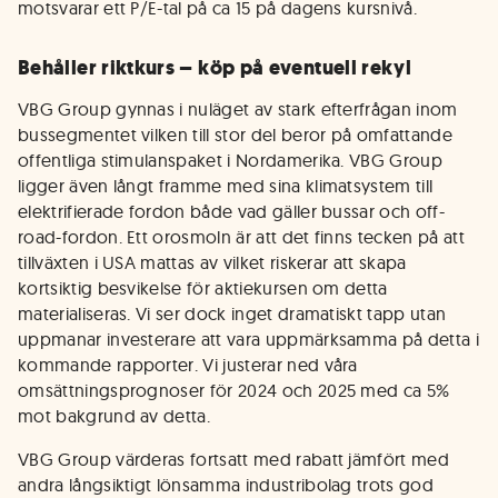
motsvarar ett P/E-tal på ca 15 på dagens kursnivå.
Behåller riktkurs – köp på eventuell rekyl
VBG Group gynnas i nuläget av stark efterfrågan inom
bussegmentet vilken till stor del beror på omfattande
offentliga stimulanspaket i Nordamerika. VBG Group
ligger även långt framme med sina klimatsystem till
elektrifierade fordon både vad gäller bussar och off-
road-fordon. Ett orosmoln är att det finns tecken på att
tillväxten i USA mattas av vilket riskerar att skapa
kortsiktig besvikelse för aktiekursen om detta
materialiseras. Vi ser dock inget dramatiskt tapp utan
uppmanar investerare att vara uppmärksamma på detta i
kommande rapporter. Vi justerar ned våra
omsättningsprognoser för 2024 och 2025 med ca 5%
mot bakgrund av detta.
VBG Group värderas fortsatt med rabatt jämfört med
andra långsiktigt lönsamma industribolag trots god