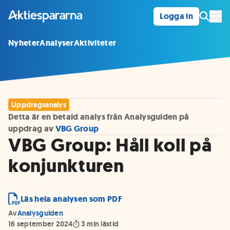
Logga in
Öpp
Nyheter
Analyser
Aktiviteter
Uppdragsanalys
Detta är en betald analys från Analysguiden på
uppdrag av
VBG Group
VBG Group: Håll koll på
konjunkturen
Läs hela analysen som PDF
Av
Analysguiden
16 september 2024
3
min lästid