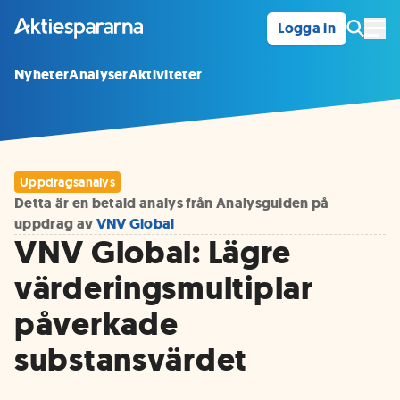
Logga in
Öpp
Nyheter
Analyser
Aktiviteter
Uppdragsanalys
Detta är en betald analys från Analysguiden på
uppdrag av
VNV Global
VNV Global: Lägre
värderingsmultiplar
påverkade
substansvärdet