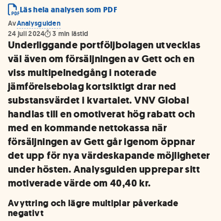
Läs hela analysen som PDF
Av
Analysguiden
24 juli 2024
3
min lästid
Underliggande portföljbolagen utvecklas
väl även om försäljningen av Gett och en
viss multipelnedgång i noterade
jämförelsebolag kortsiktigt drar ned
substansvärdet i kvartalet. VNV Global
handlas till en omotiverat hög rabatt och
med en kommande nettokassa när
försäljningen av Gett går igenom öppnar
det upp för nya värdeskapande möjligheter
under hösten. Analysguiden upprepar sitt
motiverade värde om 40,40 kr.
Avyttring och lägre multiplar påverkade
negativt