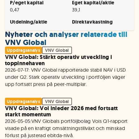
P/eget kapital
Eget kapital/aktie
0,47
39,1
Utdelning/aktie
Direktavkastning
Nyheter och analyser relaterade till
VNV Global
Uppdragsanalys
VNV Global
VNV Global: Stärkt operativ utveckling i
toppinnehaven
2026-07-17: VNV Global rapporterade stabil NAV i USD 
under Q2. Stark operativ utveckling i portföljen väger 
Uppdragsanalys
VNV Global
VNV Global: Voi inleder 2026 med fortsatt
starkt momentum
2026-05-05:VNV Globals portföljbolag Vois Q1-rapport 
visade på en kraftigt omsättningstillväxt och minskad 
förlust på justerad ebitda-nivå.