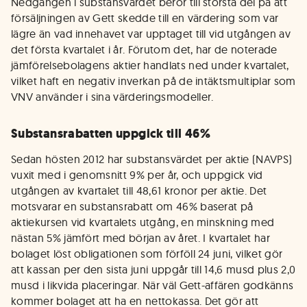
Nedgången i substansvärdet beror till största del på att
försäljningen av Gett skedde till en värdering som var
lägre än vad innehavet var upptaget till vid utgången av
det första kvartalet i år. Förutom det, har de noterade
jämförelsebolagens aktier handlats ned under kvartalet,
vilket haft en negativ inverkan på de intäktsmultiplar som
VNV använder i sina värderingsmodeller.
Substansrabatten uppgick till 46%
Sedan hösten 2012 har substansvärdet per aktie (NAVPS)
vuxit med i genomsnitt 9% per år, och uppgick vid
utgången av kvartalet till 48,61 kronor per aktie. Det
motsvarar en substansrabatt om 46% baserat på
aktiekursen vid kvartalets utgång, en minskning med
nästan 5% jämfört med början av året. I kvartalet har
bolaget löst obligationen som förföll 24 juni, vilket gör
att kassan per den sista juni uppgår till 14,6 musd plus 2,0
musd i likvida placeringar. När väl Gett-affären godkänns
kommer bolaget att ha en nettokassa. Det gör att