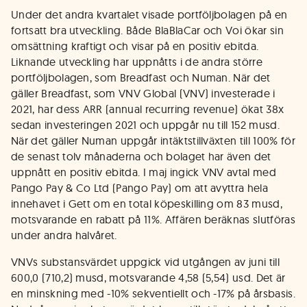
Under det andra kvartalet visade portföljbolagen på en
fortsatt bra utveckling. Både BlaBlaCar och Voi ökar sin
omsättning kraftigt och visar på en positiv ebitda.
Liknande utveckling har uppnåtts i de andra större
portföljbolagen, som Breadfast och Numan. När det
gäller Breadfast, som VNV Global (VNV) investerade i
2021, har dess ARR (annual recurring revenue) ökat 38x
sedan investeringen 2021 och uppgår nu till 152 musd.
När det gäller Numan uppgår intäktstillväxten till 100% för
de senast tolv månaderna och bolaget har även det
uppnått en positiv ebitda. I maj ingick VNV avtal med
Pango Pay & Co Ltd (Pango Pay) om att avyttra hela
innehavet i Gett om en total köpeskilling om 83 musd,
motsvarande en rabatt på 11%. Affären beräknas slutföras
under andra halvåret.
VNVs substansvärdet uppgick vid utgången av juni till
600,0 (710,2) musd, motsvarande 4,58 (5,54) usd. Det är
en minskning med -10% sekventiellt och -17% på årsbasis.