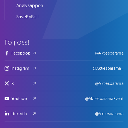
Analysappen
SaveByBell
Följ oss!
Facebook
@Aktiespararna
Instagram
@Aktiespararna_
X
@Aktiespararna
Youtube
@AktiespararnaEvent
LinkedIn
@Aktiespararna