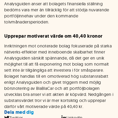
Analysguiden anser att bolagets finansiella ställning
bedöms vara mer än tillräcklig för att stödja nuvarande
portföljinnehav under den kommande
tolvmånadersperioden.
Upprepar motiverat värde om 40,40 kronor
Inriktningen mot onoterade bolag fokuserade på starka
nätverks-effekter med inneboende skalbarhet finner
Analysguiden särskilt spännande, då det ger en unik
möjlighet till att få exponering mot bolag som normalt
sett inte är tillgängliga att investera i för småsparare.
Bolaget handlas till en omotiverad hög substansrabatt
enligt Analysguiden och givet triggern med möjlig
börsnotering av BlaBlaCar och att portföljbolagen
utvecklas bra anser vi att aktien är köpvärd. Nedgången i
substansvärdet tror vi är mer kortsiktig och upprepar
därför vårt motiverade värde på 40,40 kr.
Dela med dig
Twitter
LinkedIn