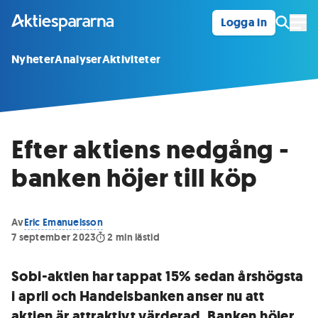
Logga in
Öpp
Nyheter
Analyser
Aktiviteter
Efter aktiens nedgång -
banken höjer till köp
Av
Eric Emanuelsson
7 september 2023
2
min lästid
Sobi-aktien har tappat 15% sedan årshögsta
i april och Handelsbanken anser nu att
aktien är attraktivt värderad. Banken höjer