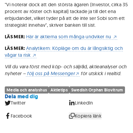
"Vi noterar dock att den största ägaren (Investor, cirka 35
procent av röster och kapital) tackade ja till det ena
erbjudandet, vilket tyder på att de inte ser Sobi som ett
strategiskt innehav", skriver banken till sist.
LÄS MER:
Här är aktierna som många undviker nu
LÄS MER:
Analytikern: Köpläge om du är långsiktig och
vågar ta risk
Vill du vara först med köp- och säljråd, aktieanalyser och
nyheter –
följ oss på Messenger
för utskick i realtid.
Media och analyshus
Aktietips
Swedish Orphan Biovitrum
Dela med dig
Twitter
LinkedIn
Facebook
Kopiera länk