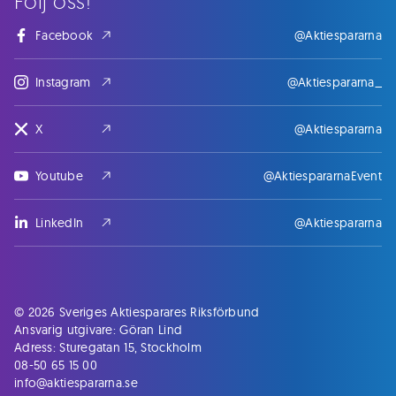
Följ oss!
Facebook
@Aktiespararna
Instagram
@Aktiespararna_
X
@Aktiespararna
Youtube
@AktiespararnaEvent
LinkedIn
@Aktiespararna
© 2026 Sveriges Aktiesparares Riksförbund
Ansvarig utgivare: Göran Lind
Adress: Sturegatan 15, Stockholm
08-50 65 15 00
info@aktiespararna.se