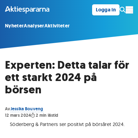
Logga in
Öpp
Nyheter
Analyser
Aktiviteter
Experten: Detta talar för
ett starkt 2024 på
börsen
Av
Jessika Bouveng
12 mars 2024
2
min lästid
Söderberg & Partners ser positivt på börsåret 2024
.