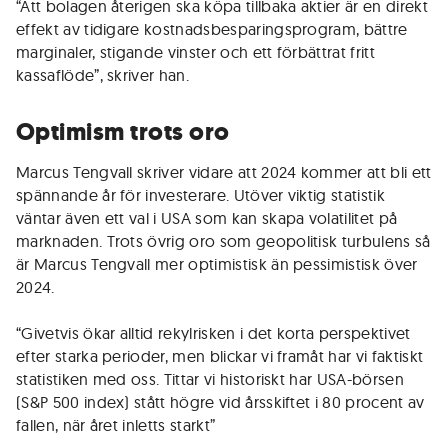
“Att bolagen återigen ska köpa tillbaka aktier är en direkt
effekt av tidigare kostnadsbesparingsprogram, bättre
marginaler, stigande vinster och ett förbättrat fritt
kassaflöde”, skriver han.
Optimism trots oro
Marcus Tengvall skriver vidare att 2024 kommer att bli ett
spännande år för investerare. Utöver viktig statistik
väntar även ett val i USA som kan skapa volatilitet på
marknaden. Trots övrig oro som geopolitisk turbulens så
är Marcus Tengvall mer optimistisk än pessimistisk över
2024.
“Givetvis ökar alltid rekylrisken i det korta perspektivet
efter starka perioder, men blickar vi framåt har vi faktiskt
statistiken med oss. Tittar vi historiskt har USA-börsen
(S&P 500 index) stått högre vid årsskiftet i 80 procent av
fallen, när året inletts starkt”