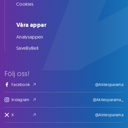
Cookies
Våra appar
Analysappen
SaveByBell
Följ oss!
Facebook
@Aktiespararna
Instagram
@Aktiespararna_
X
@Aktiespararna