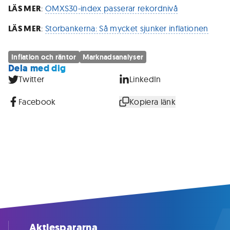
LÄS MER
:
OMXS30-index passerar rekordnivå
LÄS MER
:
Storbankerna: Så mycket sjunker inflationen
Inflation och räntor
Marknadsanalyser
Dela med dig
Twitter
LinkedIn
Facebook
Kopiera länk
Aktiespararna