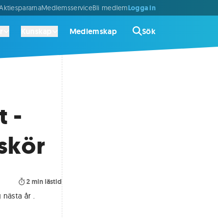
Logga in
ktiespararna
Medlemsservice
Bli medlem
r
Kunskap
Medlemskap
Sök
 -
skör
2
min lästid
 nästa år
.