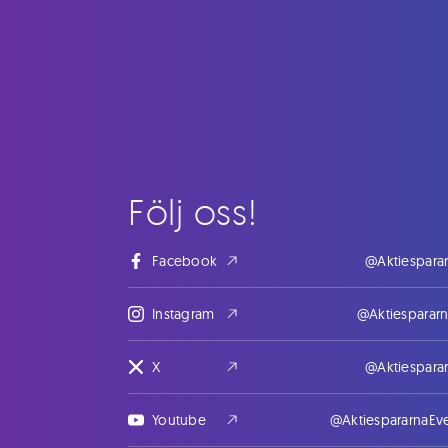
Följ oss!
Facebook
@Aktiespara
Instagram
@Aktiesparar
X
@Aktiespara
Youtube
@AktiespararnaEv