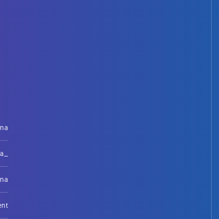
rna
na_
rna
ent