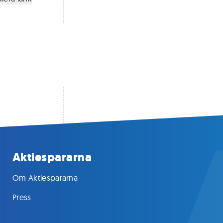
Aktiespararna
Om Aktiespararna
Press