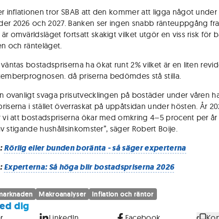
er inflationen tror SBAB att den kommer att ligga något under
er 2026 och 2027. Banken ser ingen snabb ränteuppgång fr
r omvärldsläget fortsatt skakigt vilket utgör en viss risk för 
en och ränteläget.
 väntas bostadspriserna ha ökat runt 2% vilket är en liten revi
temberprognosen. då priserna bedömdes stå stilla.
en ovanligt svaga prisutvecklingen på bostäder under våren h
riserna i stället överraskat på uppåtsidan under hösten. År 2
r vi att bostadspriserna ökar med omkring 4–5 procent per år
d av stigande hushållsinkomster”, säger Robert Boije.
:
Rörlig eller bunden boränta - så säger experterna
:
Experterna: Så höga blir bostadspriserna 2026
marknaden
Makroanalyser
Inflation och räntor
ed dig
r
LinkedIn
Facebook
Kop