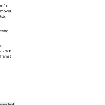
 målet
amöver.
både
dering
ar
026 och
 främst
iera länk