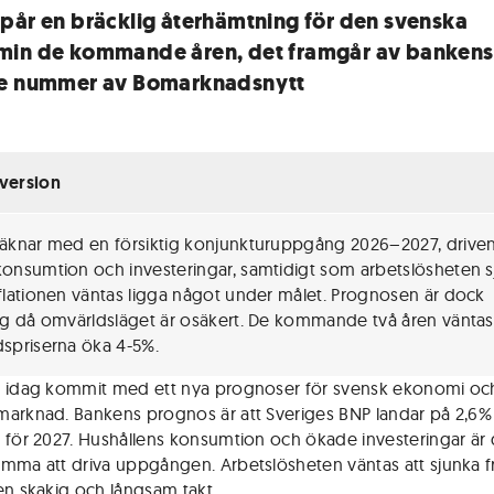
pår en bräcklig återhämtning för den svenska
in de kommande åren, det framgår av bankens
e nummer av Bomarknadsnytt
version
äknar med en försiktig konjunkturuppgång 2026–2027, drive
onsumtion och investeringar, samtidigt som arbetslösheten s
flationen väntas ligga något under målet. Prognosen är dock
ig då omvärldsläget är osäkert. De kommande två åren väntas
spriserna öka 4-5%.
 idag kommit med ett nya prognoser för svensk ekonomi oc
arknad. Bankens prognos är att Sveriges BNP landar på 2,6%
 för 2027. Hushållens konsumtion och ökade investeringar är
mma att driva uppgången. Arbetslösheten väntas att sjunka f
en skakig och långsam takt.