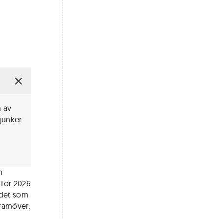
n av
junker
h
 för 2026
 det som
ramöver,