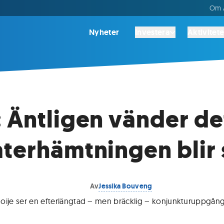
Om A
Nyheter
Investera
Aktivitete
 Äntligen vänder det
terhämtningen blir 
Av
Jessika Bouveng
oije ser en efterlängtad – men bräcklig – konjunkturuppgång