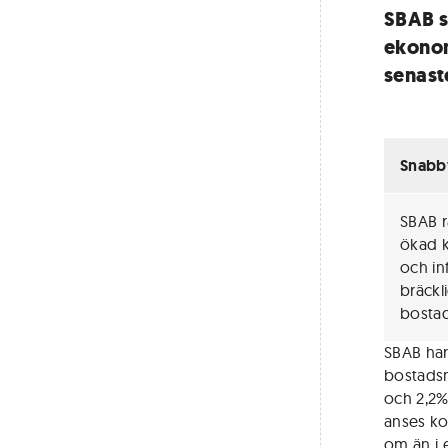
SBAB s
ekonom
senast
Snabb
SBAB r
ökad k
och in
bräckl
bostad
SBAB har
bostadsm
och 2,2%
anses ko
om än i 