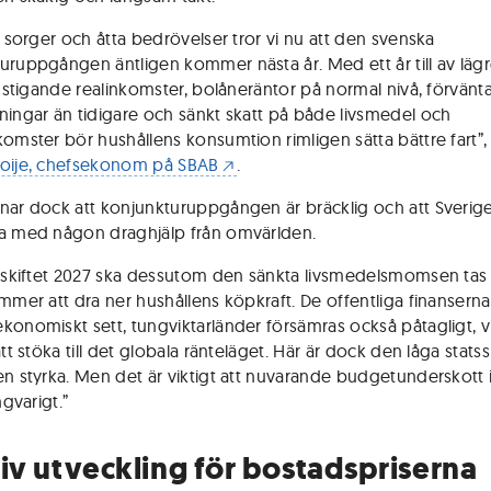
u sorger och åtta bedrövelser tror vi nu att den svenska
uruppgången äntligen kommer nästa år. Med ett år till av läg
n, stigande realinkomster, bolåneräntor på normal nivå, förvänt
ningar än tidigare och sänkt skatt på både livsmedel och
komster bör hushållens konsumtion rimligen sätta bättre fart”
oije, chefsekonom på SBAB
.
nar dock att konjunkturuppgången är bräcklig och att Sverige
a med någon draghjälp från omvärlden.
rsskiftet 2027 ska dessutom den sänkta livsmedelsmomsen tas 
ommer att dra ner hushållens köpkraft. De offentliga finanserna
konomiskt sett, tungviktarländer försämras också påtagligt, vi
att stöka till det globala ränteläget. Här är dock den låga stats
en styrka. Men det är viktigt att nuvarande budgetunderskott i
ngvarigt.”
tiv utveckling för bostadspriserna