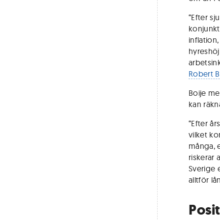
“Efter sj
konjunkt
inflatio
hyreshöj
arbetsin
Robert B
Boije me
kan räkn
“Efter å
vilket k
många, e
riskerar 
Sverige 
alltför lå
Posi