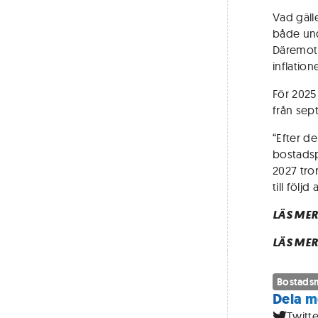
Vad gäll
både und
Däremot ä
inflation
För 2025
från sep
“Efter d
bostadsp
2027 tro
till följ
LÄS MER
LÄS MER
Bostads
Dela m
Twitte