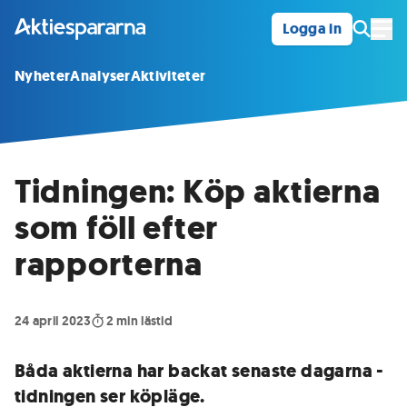
Logga in
Öpp
Nyheter
Analyser
Aktiviteter
Tidningen: Köp aktierna
som föll efter
rapporterna
24 april 2023
2
min lästid
Båda aktierna har backat senaste dagarna -
tidningen ser köpläge.