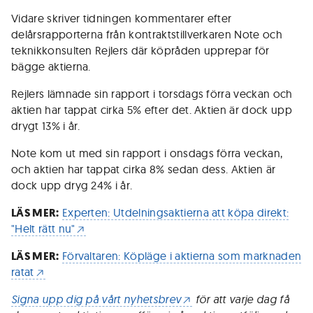
Vidare skriver tidningen kommentarer efter
delårsrapporterna från kontraktstillverkaren Note och
teknikkonsulten Rejlers där köpråden upprepar för
bägge aktierna.
Rejlers lämnade sin rapport i torsdags förra veckan och
aktien har tappat cirka 5% efter det. Aktien är dock upp
drygt 13% i år.
Note kom ut med sin rapport i onsdags förra veckan,
och aktien har tappat cirka 8% sedan dess. Aktien är
dock upp dryg 24% i år.
LÄS MER:
Experten: Utdelningsaktierna att köpa direkt:
"Helt rätt nu"
LÄS MER:
Förvaltaren: Köpläge i aktierna som marknaden
ratat
Signa upp dig på vårt nyhetsbrev
för att varje dag få