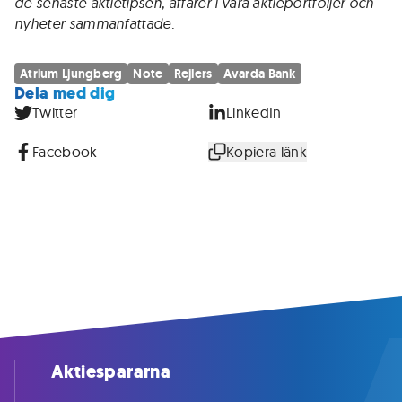
de senaste aktietipsen, affärer i våra aktieportföljer och
nyheter sammanfattade.
Atrium Ljungberg
Note
Rejlers
Avarda Bank
Dela med dig
Twitter
LinkedIn
Facebook
Kopiera länk
Aktiespararna