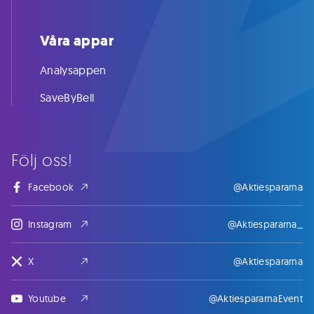
Våra appar
Analysappen
SaveByBell
Följ oss!
Facebook
@Aktiespararna
Instagram
@Aktiespararna_
X
@Aktiespararna
Youtube
@AktiespararnaEvent