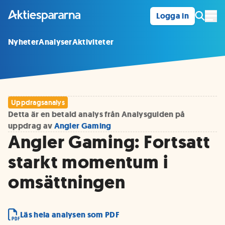
Logga in
Öpp
Nyheter
Analyser
Aktiviteter
Uppdragsanalys
Detta är en betald analys från Analysguiden på
uppdrag av
Angler Gaming
Angler Gaming: Fortsatt
starkt momentum i
omsättningen
Läs hela analysen som PDF