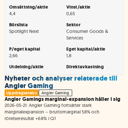
Omsättning/aktie
Vinst/aktie
4,4
0,65
Börslista
Sektor
Spotlight Next
Consumer Goods &
Services
P/eget kapital
Eget kapital/aktie
2,66
1,8
Utdelning/aktie
Direktavkastning
Nyheter och analyser relaterade till
Angler Gaming
Uppdragsanalys
Angler Gaming
Angler Gamings marginal-expansion håller i sig
2026-05-21: Angler Gaming fortsätter stark 
marginalexpansion – bruttomarginal 58% och 
rörelseresultat +68% i Q1