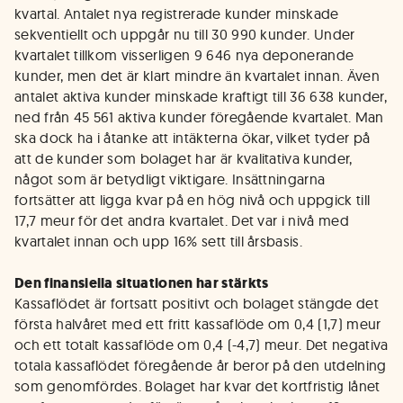
kvartal. Antalet nya registrerade kunder minskade
sekventiellt och uppgår nu till 30 990 kunder. Under
kvartalet tillkom visserligen 9 646 nya deponerande
kunder, men det är klart mindre än kvartalet innan. Även
antalet aktiva kunder minskade kraftigt till 36 638 kunder,
ned från 45 561 aktiva kunder föregående kvartalet. Man
ska dock ha i åtanke att intäkterna ökar, vilket tyder på
att de kunder som bolaget har är kvalitativa kunder,
något som är betydligt viktigare. Insättningarna
fortsätter att ligga kvar på en hög nivå och uppgick till
17,7 meur för det andra kvartalet. Det var i nivå med
kvartalet innan och upp 16% sett till årsbasis.
Den finansiella situationen har stärkts
Kassaflödet är fortsatt positivt och bolaget stängde det
första halvåret med ett fritt kassaflöde om 0,4 (1,7) meur
och ett totalt kassaflöde om 0,4 (-4,7) meur. Det negativa
totala kassaflödet föregående år beror på den utdelning
som genomfördes. Bolaget har kvar det kortfristig lånet