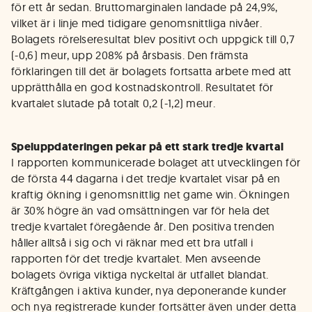
för ett år sedan. Bruttomarginalen landade på 24,9%,
vilket är i linje med tidigare genomsnittliga nivåer.
Bolagets rörelseresultat blev positivt och uppgick till 0,7
(-0,6) meur, upp 208% på årsbasis. Den främsta
förklaringen till det är bolagets fortsatta arbete med att
upprätthålla en god kostnadskontroll. Resultatet för
kvartalet slutade på totalt 0,2 (-1,2) meur.
Speluppdateringen pekar på ett stark tredje kvartal
I rapporten kommunicerade bolaget att utvecklingen för
de första 44 dagarna i det tredje kvartalet visar på en
kraftig ökning i genomsnittlig net game win. Ökningen
är 30% högre än vad omsättningen var för hela det
tredje kvartalet föregående år. Den positiva trenden
håller alltså i sig och vi räknar med ett bra utfall i
rapporten för det tredje kvartalet. Men avseende
bolagets övriga viktiga nyckeltal är utfallet blandat.
Kräftgången i aktiva kunder, nya deponerande kunder
och nya registrerade kunder fortsätter även under detta