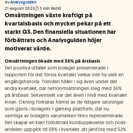
Av
Analysguiden
21 augusti 2023
3
min lästid
Omsättningen växte kraftigt på
kvartalsbasis och mycket pekar på ett
starkt Q3. Den finansiella situationen har
förbättrats och Analysguiden höjer
motiverat värde.
Omsättningen ökade med 36% på årsbasis
Det positiva utfallet som bolaget presenterade i
rapporten för det första kvartalet verkar inte ha varit en
engångshistoria. Trenden håller i sig även under det
andra kvartalet, där nettoomsättningen steg med 36%
på årsbasis. Sekventiellt var det även i nivå med kvartalet
innan. Ökning förklaras främst av de tidigare satsningar
som gjorts i bolagets I-gaming plattform, där nu
samtliga av bolagets varumärken finns representerade.
Det skapar en klart förbättrad kundupplevelse och hold-
andelen uppgick till 59% i kvartalet, att jämföra med 52%