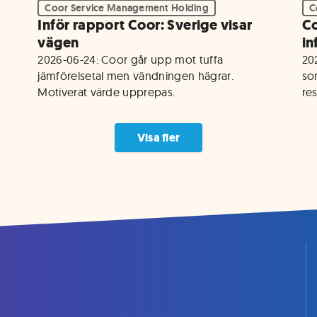
Coor Service Management Holding
C
Inför rapport Coor: Sverige visar
Co
vägen
in
2026-06-24: Coor går upp mot tuffa 
20
jämförelsetal men vändningen hägrar. 
so
Motiverat värde upprepas.  
res
Visa fler