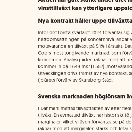
vinsttillväxt kan ytterligare uppsid
Nya kontrakt håller uppe tillväxtt
Inför det första kvartalet 2024 förväntar sig
nettoomsättningen på koncernnivå landar vi
motsvarande en tillväxt på 5,1% i årstakt. Det 
Coors mest tongivande marknad, som förvänt
koncernen. Analysguiden räknar med att ne
kommer in på 1 649 mkr (1 552), motsvarande
Utvecklingen drivs främst av nya kontrakt
fjolårets förvärv av Skaraborg Städ.
Svenska marknaden höglönsam äv
I Danmark mattas tillväxttakten av efter fle
tillväxt. En avmattad tillväxt har historiskt fö
marginaler, vilket vi även förväntas se på 
räknar med att marginalen stärks och letar