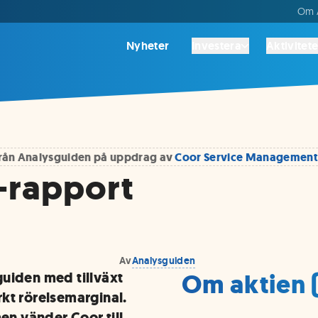
Om A
Nyheter
Investera
Aktivitete
 från Analysguiden på uppdrag av
Coor Service Management
1-rapport
Av
Analysguiden
Om aktien
uiden med tillväxt
kt rörelsemarginal.
men vänder Coor till