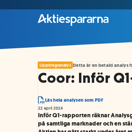
Detta är en betald analys
Uppdragsanalys
Coor: Inför Q
Läs hela analysen som PDF
22 april 2024
Inför Q1-rapporten räknar Analysg
på samtliga marknader och en stär
Aktien har gått starkt under året 