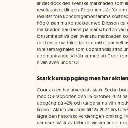
är det dock den svenska marknaden som är 
resultatutvecklingen. Regionen står för om
resultat före koncerngemensamma kostnader
höglönsamma kontraktet med Ericsson ter d
marknaden har darrat på manschetten vad gä
lönsamhetsnivå den svenska marknaden ko
det första kvartalet där kontraktet var helt a
rörelsemarginalen som upprätthölls strax 
uppmuntrande. Vi räknar med att Coor kom
nivån även under Q1.
Stark kursuppgång men har aktien
Coor-aktien har utvecklats stark. Sedan bo
med Q3-rapporten den 25 oktober 2023 har
uppgång på 42% och tangerar nu vårt moti
kronor. Aktien värderas till 12x 2024 års förv
lägre den historiska värderingen omkring 14
närmare två är av fallande vinster är det nog