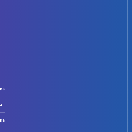
rna
na_
rna