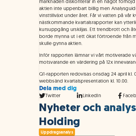
marknaden diskonterar in en något förhöjd r
aktien inte uppenbart billig men Analysgu
vinsttillväxt under året. Får vi vatten på vår
nästkommande kvartalsrapporter kan ytterl
kursuppgång urskiljas. Ett trendbrott och åte
borde mynna ut i ett ökat förtroende från m
skulle gynna aktien.
Inför rapporten lämnar vi vårt motiverade vä
motsvarande en värdering på 12x innevarand
Q1-rapporten redovisas onsdag 24 april kl. 
webbsänd kvartalspresentation kl. 10.00.
Dela med dig
Twitter
LinkedIn
Face
Nyheter och analys
Holding
Uppdragsanalys