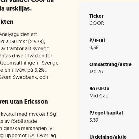
a urskiljas.
Ticker
akten
COOR
 Analysguiden att
P/s-tal
d 3 130 mkr (2 978),
0,38
är framför allt Sverige,
as driva tillväxten för
ttoomsättningen i Sverige
Omsättning/aktie
 en tillväxt på 6,2%.
130,26
, såsom Swedbank, och
Börslista
Mid Cap
en utan Ericsson
P/eget kapital
ra kvartal med mycket hög
3,39
ljts av förbättrade
den danska marknaden. Vi
 sig uppemot 5%. Över lag
Utdelning/aktie