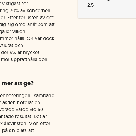
viktigast för
2,5
kring 70% av koncernen
. Efter förlusten av det
ig sig emellanåt som att
ller vilken
mmer hålla. Q4 var dock
vslutat och
under 9% är mycket
mer upprätthålla den
 mer att ge?
ttennoteringen i samband
 aktien noterat en
verade värde vid 50
äntade resultat. Det är
x årsvinsten. Men efter
 på sin plats att