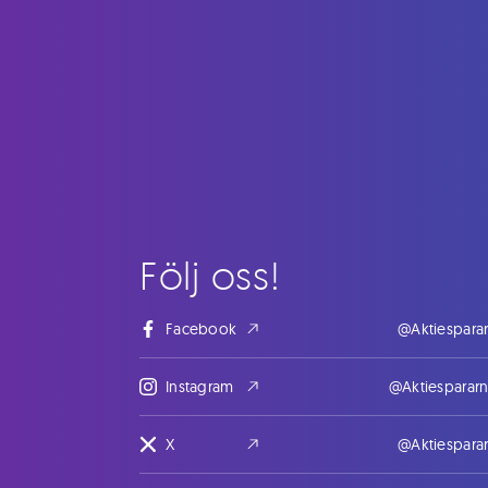
Följ oss!
Facebook
@Aktiespara
Instagram
@Aktiesparar
X
@Aktiespara