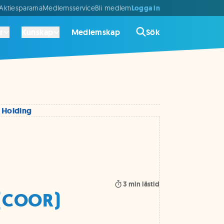
Logga in
ktiespararna
Medlemsservice
Bli medlem
r
Kunskap
Medlemskap
Sök
 Holding
3
min lästid
 (COOR)