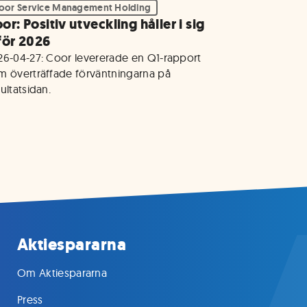
oor Service Management Holding
or: Positiv utveckling håller i sig
för 2026
26-04-27: Coor levererade en Q1-rapport 
m överträffade förväntningarna på 
ultatsidan.
Aktiespararna
Om Aktiespararna
Press