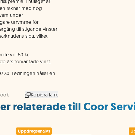
iskpremie. I nuläget är
iden räknar med hög
 kvarn under
igare utrymme för
rgång till stigande vinster
arknadens sida, vilket
rde vid 50 kr,
e års förväntade vinst.
07.30. Ledningen håller en
book
Kopiera länk
er relaterade till Coor Se
Uppdragsanalys
Up